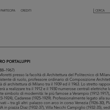
PARTECIPA
CREDITI
RO PORTALUPPI
888–1967)
oretti presso la facoltà di Architettura del Politecnico di Milan
sistente di ruolo, professore ordinario di Composizione Architet
à di architettura di Milano tra il 1939 ed il 1963. Lo stretto rapp
rà a realizzare tra il 1912 e il 1930 numerose centrali elettriche 
te simbolo di modernità: le più famose a Verampio (1912-1917),
-1924), Cadarese (1925-1929). Professionalmente legato alla sua c
ivati – tra gli altri: palazzo con arco in corso Venezia (1926-30), 
NA in piazza Diaz (1932-37), Villa Necchi Campiglio (1932-35), sed