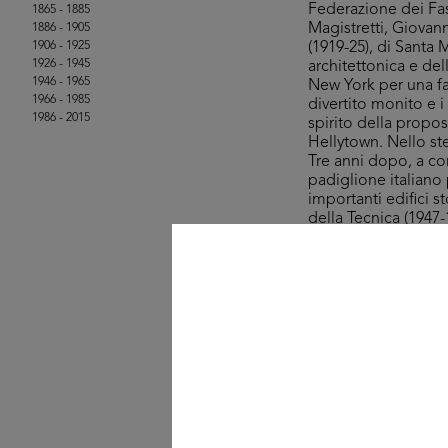
Federazione dei Fasc
1865 - 1885
Magistretti, Giovann
1886 - 1905
1906 - 1925
(1919-25), di Santa 
1926 - 1945
architettonica e del
1946 - 1965
New York per una f
1966 - 1985
divertito monito e i 
1986 - 2015
spirito della propos
Hellytown. Nello st
Tre anni dopo, a con
padiglione italiano
importanti edifici s
della Tecnica (1947-
Personalità eclettic
Varietas, L’Uomo di 
La selezione che qui
Fondazione Piero Por
progetto, datato 192
sopralzo di un pian
passaggio aereo. Ne
Raffaele e un riord