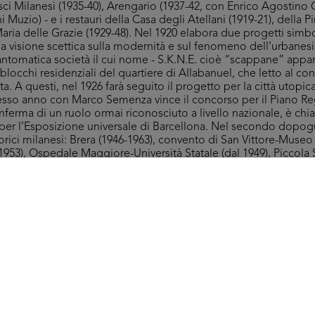
i Milanesi (1935-40), Arengario (1937-42, con Enrico Agostino Gri
i Muzio) - e i restauri della Casa degli Atellani (1919-21), della 
Maria delle Grazie (1929-48). Nel 1920 elabora due progetti simbo
la visione scettica sulla modernità e sul fenomeno dell’urbanesim
antomatica società il cui nome - S.K.N.E. cioè “scappane” app
blocchi residenziali del quartiere di Allabanuel, che letto al cont
ta. A questi, nel 1926 farà seguito il progetto per la città utopica
esso anno con Marco Semenza vince il concorso per il Piano Re
ferma di un ruolo ormai riconosciuto a livello nazionale, è chiam
 per l’Esposizione universale di Barcellona. Nel secondo dopogu
torici milanesi: Brera (1946-1963), convento di San Vittore-Museo
1953), Ospedale Maggiore-Università Statale (dal 1949), Piccola 
a, Portaluppi è stato anche disegnatore satirico sulle pagine delle
Pietra, Guerin Meschino - cineamatore, progettista e collezionist
 si presenta comprende materiali fotografici conservati negli ar
taluppi (rilievi e fotomontaggi) di due progetti per la Rinascen
8-1929, prevede la ridefinizione della parte alta della facciata s
o e l'ampliamento nell'edificio su via Santa Redegonda accessib
l secondo, del 1940, Portaluppi studia un nuovo corpo attiguo 
ino della facciata su via Santa Radegonda.
Fon