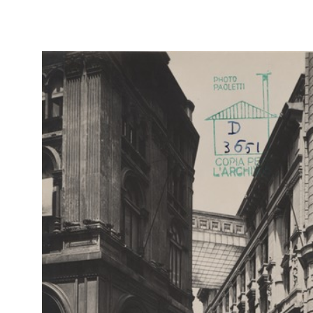
IN
Fon
Progetto per il sopralzo e l’ampliamento dei grandi magazzini
Por
la Rinascente in Piazza Duomo
1928 - 1929
Fotomontaggio
IN
Fon
Progetto per il sopralzo e l’ampliamento dei grandi magazzini
Por
la Rinascente in Piazza Duomo
1928 - 1929
Rilievo