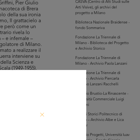
CASVA (Centro di Alti Studi sulle
ffini, Pier Giulio
Arti Visive), gli archivi del
Pinacoteca di Brera
progetto a Milano
lo della sua ironia
o, Il grattacielo a
Biblioteca Nazionale Braidense -
are però come un
fondo Sommariva
rario rivela lo
Fondazione La Triennale di
 – e infernale –
Milano - Biblioteca del Progetto
golatore di Milano.
e Archivio Storico
ato a realizzare il
erra interviene su
Fondazione La Triennale di
 della Scienza e
Milano - Archivio Paola Lanzani
Scala (1949-1955).
Fondazione La Triennale di
 riviste milanesi -
Milano - Archivio Piercarla
a di orologi solari.
Toscano Lanzani Racchelli
chivi della
Archivio Brustio-La Rinascente -
te. Il primo
Università Commerciale Luigi
ul corso con il
Bocconi
ile tramite un
Archivi Storici Politecnico di
alla chiesa di San
Milano – Archivio Albe e Lica
Steiner
Archivio Progetti, Università Iuav
dazione Piero