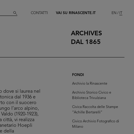
CONTATTI
VAI SU RINASCENTE.IT
EN
IT
ARCHIVES
DAL 1865
FONDI
Archivio la Rinascente
o dove si laurea nel
Archivio Storico Civico e
tonica dal 1936 e
Biblioteca Trivulziana
orto con il suocero
Civica Raccolta delle Stampe
lungo l’arco alpino,
“Achille Bertarelli”
 Valdo (1920-1923),
ittà, vi realizza
Civico Archivio Fotografico di
Planetario Hoepli
Milano
e della