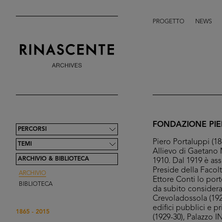
PROGETTO
NEWS
FONDAZIONE PIE
PERCORSI
Piero Portaluppi (1
TEMI
Allievo di Gaetano M
ARCHIVIO & BIBLIOTECA
1910. Dal 1919 è as
Preside della Facolt
ARCHIVIO
Ettore Conti lo porte
BIBLIOTECA
da subito considera
Crevoladossola (1923
edifici pubblici e pr
1865 - 2015
(1929-30), Palazzo I