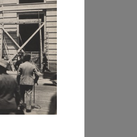
GRANDISCI
dazione Piero
taluppi
GRANDISCI
dazione Piero
taluppi