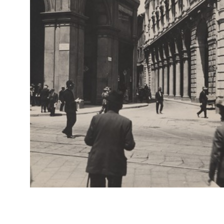
IN
Fon
Progetto per il sopralzo e l’ampliamento dei grandi magazzini
Por
la Rinascente in Piazza Duomo
1928 - 1929
Fotomontaggio
IN
Fon
Progetto per il sopralzo e l’ampliamento dei grandi magazzini
Por
la Rinascente in Piazza Duomo
1928 - 1929
Rilievo