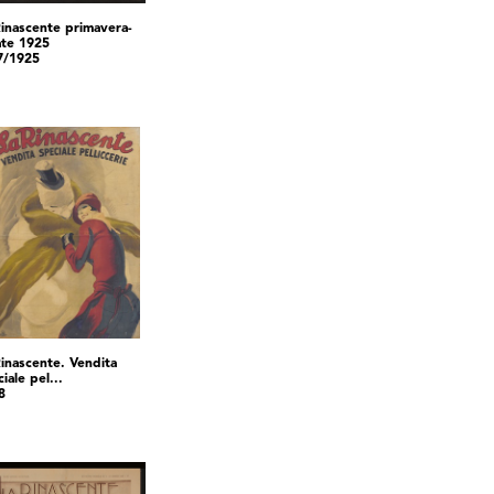
Rinascente primavera-
ate 1925
7/1925
Rinascente. Vendita
iale pel...
8