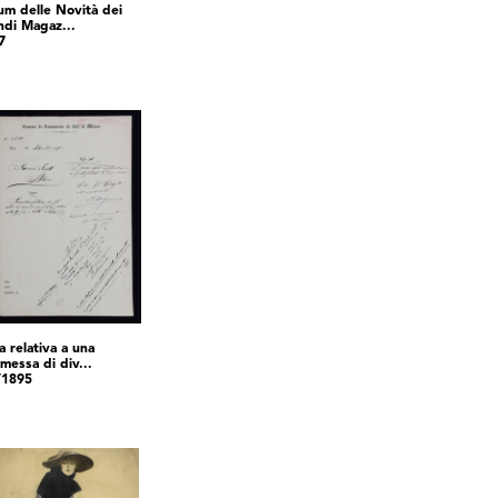
um delle Novità dei
ndi Magaz...
7
a relativa a una
messa di div...
/1895