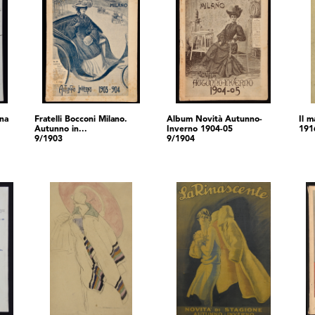
una
Fratelli Bocconi Milano.
Album Novità Autunno-
Il m
Autunno in...
Inverno 1904-05
191
9/1903
9/1904