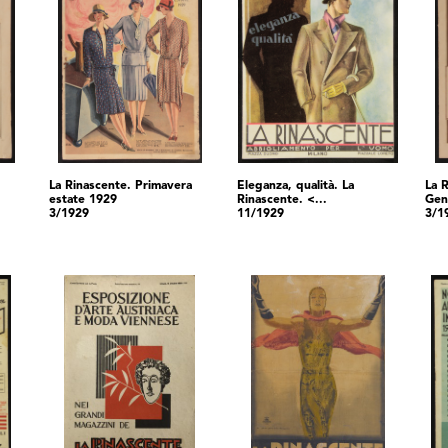
La Rinascente. Primavera
Eleganza, qualità. La
La 
estate 1929
Rinascente. <...
Gen
3/1929
11/1929
3/1