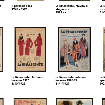
te
Il parasole rosa
La Rinascente. Novità di
La 
1920 - 1921
stagione a...
est
1922 ca.
31/
La Rinascente. Autunno
La Rinascente autunno
La 
Inverno 1926...
inverno 1926-27
spec
3/10/1926
31/1/1927
192