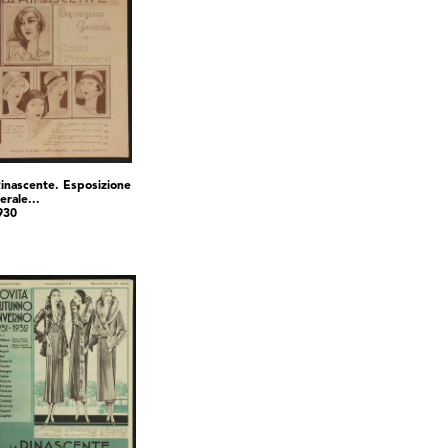
Rinascente. Esposizione
erale...
930