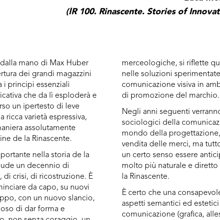
(lR 100. Rinascente. Stories of Innovat
 dalla mano di Max Huber
merceologiche, si riflette q
ertura dei grandi magazzini
nelle soluzioni sperimentate
a i principi essenziali
comunicazione visiva in amb
icativa che da lì esploderà e
di promozione del marchio.
erso un ipertesto di leve
Negli anni seguenti verranno
a ricca varietà espressiva,
sociologici della comunicazi
maniera assolutamente
mondo della progettazione
ine de la Rinascente.
vendita delle merci, ma tut
portante nella storia de la
un certo senso essere antic
clude un decennio di
molto più naturale e diretto
di crisi, di ricostruzione. È
la Rinascente.
inciare da capo, su nuovi
È certo che una consapevole
uppo, con un nuovo slancio,
aspetti semantici ed estetici
oso di dar forma e
comunicazione (grafica, alles
co, non senza coraggio, un