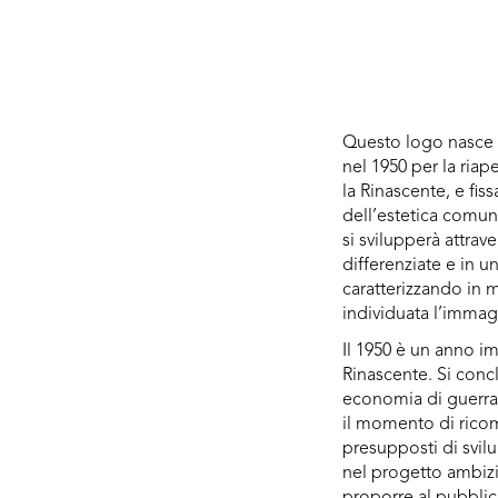
Questo logo nasce
nel 1950 per la riap
la Rinascente, e fiss
dell’estetica comun
si svilupperà attrav
differenziate e in un
caratterizzando in 
individuata l’immag
Il 1950 è un anno im
Rinascente. Si con
economia di guerra, 
il momento di ricom
presupposti di svil
nel progetto ambizi
proporre al pubbli