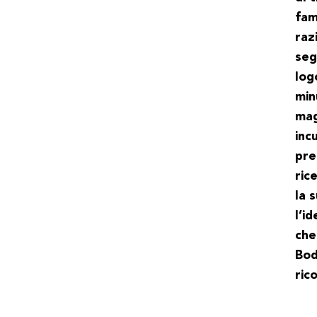
fam
raz
seg
log
min
mag
inc
pre
ric
la 
l’i
che
Bod
ric