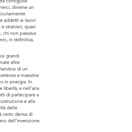
ta contiguità
merci, diviene un
ticolarmente
e addetti ai lavori
 e stranieri; quasi
, chi non passava
ni, in definitiva,
osì grandi
mate altre
tandosi di un
petenze e maestrie
 in sinergia. In
 libertà, e nell’aria
tti di partecipare a
ostruzione e alla
ltà delle
à certo densa di
iano dell’invenzione