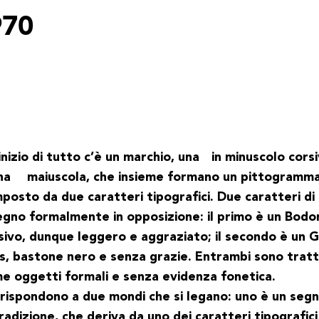
970
’inizio di tutto c’è un marchio, una
in minuscolo cors
na
maiuscola, che insieme formano un pittogramm
posto da due caratteri tipografici. Due caratteri di
egno formalmente in opposizione: il primo è un Bodo
sivo, dunque leggero e aggraziato; il secondo è un Gi
s, bastone nero e senza grazie. Entrambi sono tratt
e oggetti formali e senza evidenza fonetica.
rispondono a due mondi che si legano: uno è un seg
tradizione, che deriva da uno dei caratteri tipografici