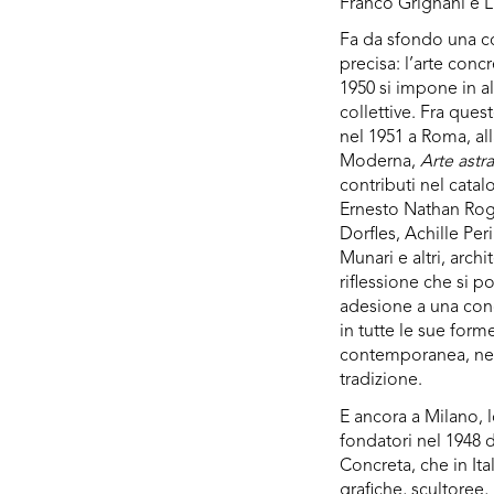
Franco Grignani e L
Fa da sfondo una co
precisa: l’arte conc
1950 si impone in a
collettive. Fra ques
nel 1951 a Roma, all
Moderna,
Arte astra
contributi nel catal
Ernesto Nathan Roge
Dorfles, Achille Peri
Munari e altri, archit
riflessione che si
adesione a una con
in tutte le sue form
contemporanea, ne
tradizione.
E ancora a Milano, l
fondatori nel 1948
Concreta, che in Ita
grafiche, scultoree,