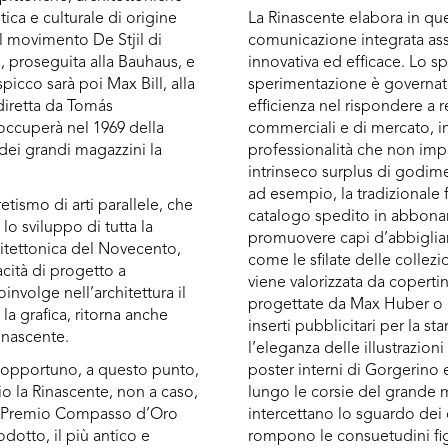
tica e culturale di origine
La Rinascente elabora in que
ol movimento De Stjil di
comunicazione integrata as
 proseguita alla Bauhaus, e
innovativa ed efficace. Lo s
spicco sarà poi Max Bill, alla
sperimentazione è governat
diretta da Tomás
efficienza nel rispondere a 
occuperà nel 1969 della
commerciali e di mercato, in
 dei grandi magazzini la
professionalità che non imp
.
intrinseco surplus di godime
ad esempio, la tradizionale 
etismo di arti parallele, che
catalogo spedito in abbona
lo sviluppo di tutta la
promuovere capi d’abbiglia
chitettonica del Novecento,
come le sfilate delle collezio
cità di progetto a
viene valorizzata da coperti
involge nell’architettura il
progettate da Max Huber o 
 la grafica, ritorna anche
inserti pubblicitari per la st
Rinascente.
l’eleganza delle illustrazioni 
poster interni di Gorgerino
opportuno, a questo punto,
lungo le corsie del grande
io la Rinascente, non a caso,
intercettano lo sguardo dei
 il Premio Compasso d’Oro
rompono le consuetudini fig
odotto, il più antico e