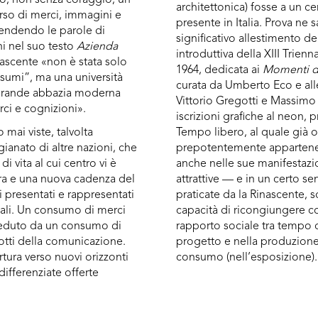
architettonica) fosse a un c
rso di merci, immagini e
presente in Italia. Prova ne s
prendendo le parole di
significativo allestimento de
i nel suo testo
Azienda
introduttiva della XIII Trienn
inascente «non è stata solo
1964, dedicata ai
Momenti d
sumi”, ma una università
curata da Umberto Eco e alle
grande abbazia moderna
Vittorio Gregotti e Massimo 
rci e cognizioni».
iscrizioni grafiche al neon, p
mai viste, talvolta
Tempo libero, al quale già 
gianato di altre nazioni, che
prepotentemente appartene
 di vita al cui centro vi è
anche nelle sue manifestazio
ra e una nuova cadenza del
attrattive — e in un certo s
i presentati e rappresentati
praticate da la Rinascente, s
nali. Un consumo di merci
capacità di ricongiungere c
eceduto da un consumo di
rapporto sociale tra tempo d
otti della comunicazione.
progetto e nella produzion
rtura verso nuovi orizzonti
consumo (nell’esposizione).
differenziate offerte