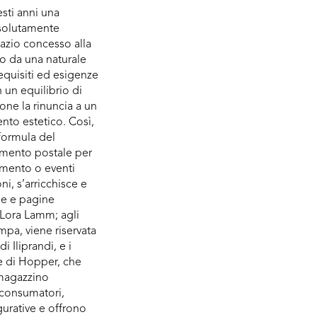
sti anni una
solutamente
pazio concesso alla
o da una naturale
requisiti ed esigenze
 un equilibrio di
one la rinuncia a un
nto estetico. Così,
formula del
mento postale per
mento o eventi
ni, s’arricchisce e
ne e pagine
Lora Lamm; agli
ampa, viene riservata
di Iliprandi, e i
 e di Hopper, che
 magazzino
 consumatori,
urative e offrono