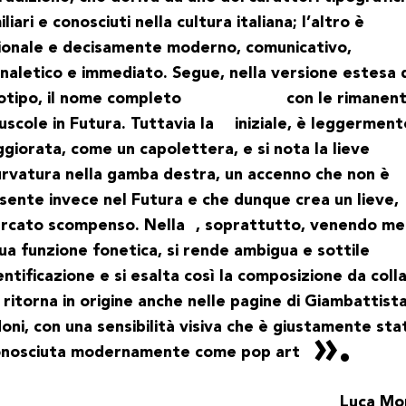
iliari e conosciuti nella cultura italiana; l’altro è
ionale e decisamente moderno, comunicativo,
naletico e immediato. Segue, nella versione estesa 
otipo, il nome completo
con le rimanent
uscole in Futura. Tuttavia la
iniziale, è leggerment
giorata, come un capolettera, e si nota la lieve
urvatura nella gamba destra, un accenno che non è
sente invece nel Futura e che dunque crea un lieve,
ercato scompenso. Nella
, soprattutto, venendo m
sua funzione fonetica, si rende ambigua e sottile
dentificazione e si esalta così la composizione da coll
 ritorna in origine anche nelle pagine di Giambattist
oni, con una sensibilità visiva che è giustamente sta
onosciuta modernamente come
pop art
Luca Mo