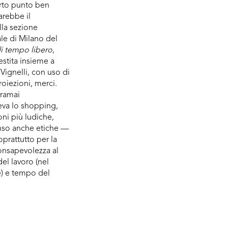
erto punto ben
arebbe il
lla sezione
ale di Milano del
i tempo libero
,
stita insieme a
Vignelli, con uso di
roiezioni, merci.
oramai
va lo shopping,
ni più ludiche,
enso anche etiche —
oprattutto per la
onsapevolezza al
el lavoro (nel
e) e tempo del