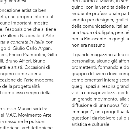
uigi Veronesi.
del Duomo a Milano, in stret
quindi con la vendita delle 
ncezione artistica ben
ambiente professionale par
reta, che proprio intorno al
ambito per designer, grafici 
lcune importanti mostre
della comunicazione, italiani
te, l’esposizione che si tiene
una tappa obbligata, perché
a Galleria Nazionale d’Arte
per la Rinascente in quegli an
tta e concreta in Italia
, con
non era nessuno.
ogo di Giulio Carlo Argan,
rs, Enrico Prampolini, Gillo
Il grande magazzino attira c
lli, Bruno Alfieri, Bruno
personalità, alcune già affer
etti e artisti. Occasioni di
promettenti, formando e do
 pongono come aperta
gruppo di lavoro dove com
cezione dell’arte moderna
complementari interagiscono
e della progettualità
quegli spazi si respira grande
l complesso segno della
vi è la consapevolezza per tu
un grande movimento, alla c
diffusione di una nuova “civi
o stesso Munari sarà tra i
immagini”, una progettualit
 del MAC, Movimento Arte
questioni da risolvere sul p
lia riassume le pulsioni
artistica e culturale.
 pittoriche, architettoniche