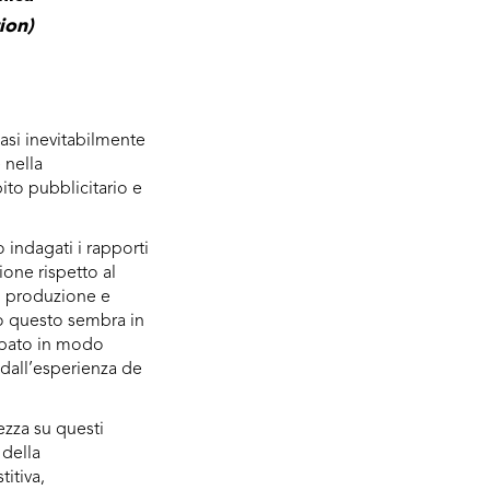
ion)
uasi inevitabilmente
 nella
ito pubblicitario e
 indagati i rapporti
one rispetto al
, produzione e
to questo sembra in
ipato in modo
 dall’esperienza de
zza su questi
 della
titiva,