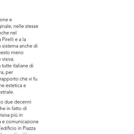
ione e
nale, nelle stesse
nche nel
Pirelli e a la
n sistema anche di
questo meno
 visiva.
tutte italiane di
ra, per
rapporto che vi fu
ne estetica e
triale.
ano due decenni
he in fatto di
isiva più in
ità e comunicazione
edificio in Piazza