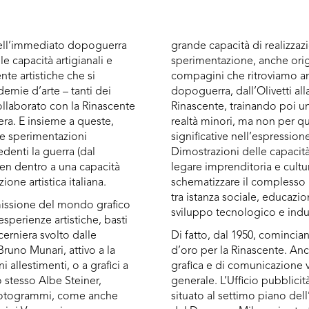
 dell’immediato dopoguerra
grande capacità di realizzaz
le capacità artigianali e
sperimentazione, anche origi
te artistiche che si
compagini che ritroviamo a
emie d’arte – tanti dei
dopoguerra, dall’Olivetti alla 
ollaborato con la Rinascente
Rinascente, trainando poi u
era. E insieme a queste,
realtà minori, ma non per 
le sperimentazioni
significative nell’espressione
denti la guerra (dal
Dimostrazioni delle capacità 
ben dentro a una capacità
legare imprenditoria e cultu
zione artistica italiana.
schematizzare il complesso 
tra istanza sociale, educazio
issione del mondo grafico
sviluppo tecnologico e indus
 esperienze artistiche, basti
cerniera svolto dalle
Di fatto, dal 1950, cominci
runo Munari, attivo a la
d’oro per la Rinascente. Anc
 allestimenti, o a grafici a
grafica e di comunicazione v
o stesso Albe Steiner,
generale. L’Ufficio pubblic
 fotogrammi, come anche
situato al settimo piano dell’