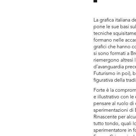
La grafica italiana
pone le sue basi sul
tecniche squisitamen
formano nelle accad
grafici che hanno c
si sono formati a Br
riemergono altresì 
d’avanguardia prece
Futurismo in poi), 
figurativa della tradi
Forte è la comprom
e illustrativo con le
pensare al ruolo di 
sperimentazioni di B
Rinascente per alcuni
tutto tondo, quali l
sperimentatore in