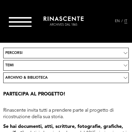
EN
IT
ARCHIVES DAL 1865
PERCORSI
Progetto
News
TEMI
Partecipa
Crediti
ARCHIVIO & BIBLIOTECA
Contatti
Vai su Rinascente.it
PARTECIPA AL PROGETTO!
Rinascente invita tutti a prendere parte al progetto di
ricostruzione della sua storia.
Se hai documenti, atti, scritture, fotografie, grafiche,