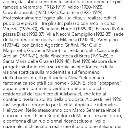
alpino, da subito considerate simbolo di modernità: le più
famose a Verampio (1912-1917), Valdo (1920-1923),
Crevoladossola (1923-1924), Cadarese (1925-1929).
Professionalmente legato alla sua città, vi realizza edifici
pubblici e privati – tra gli altri: palazzo con arco in corso
Venezia (1926-30), Planetario Hoepli (1929-30), Palazzo INA in
piazza Diaz (1932-37), Villa Necchi Campiglio (1932-35), sede
della Federazione dei Fasci Milanesi (1935-40), Arengario
(1937-42, con Enrico Agostino Griffini, Pier Giulio
Magistretti, Giovanni Muzio) - e i restauri della Casa degli
Atellani (1919-21), della Pinacoteca di Brera (1919-25), di
Santa Maria delle Grazie (1929-48). Nel 1920 elabora due
progetti simbolo della sua ironia architettonica e della
visione scettica sulla modernità e sul fenomeno
dell’urbanesimo, Il grattacielo a New York per una
fantomatica società il cui nome - S.K.N.E. cioè “scappane”
appare però come un divertito monito e i blocchi
residenziali del quartiere di Allabanuel, che letto al
contrario rivela lo spirito della proposta. A questi, nel 1926
farà seguito il progetto per la città utopica – e infernale –
Hellytown. Nello stesso anno con Marco Semenza vince il
concorso per il Piano Regolatore di Milano. Tre anni dopo,
a conferma di un ruolo ormai riconosciuto a livello
nazionale, è chiamato a realizzare il padiglione italiano per