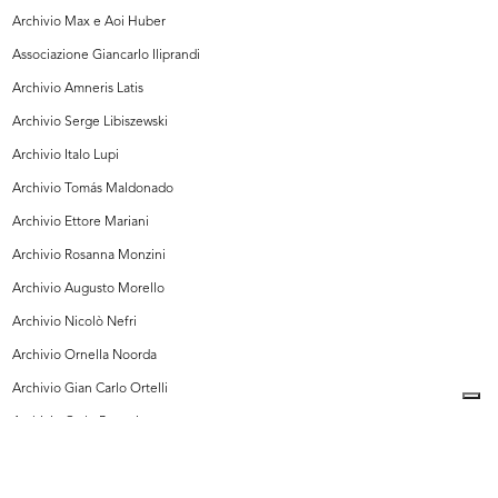
Archivio Max e Aoi Huber
Associazione Giancarlo Iliprandi
Archivio Amneris Latis
Archivio Serge Libiszewski
Archivio Italo Lupi
Archivio Tomás Maldonado
Archivio Ettore Mariani
Archivio Rosanna Monzini
Archivio Augusto Morello
Archivio Nicolò Nefri
Archivio Ornella Noorda
Archivio Gian Carlo Ortelli
Archivio Carlo Pagani
Archivio Pittorico Roberto Sambonet, Milano
Archivio Giorgio Pulici