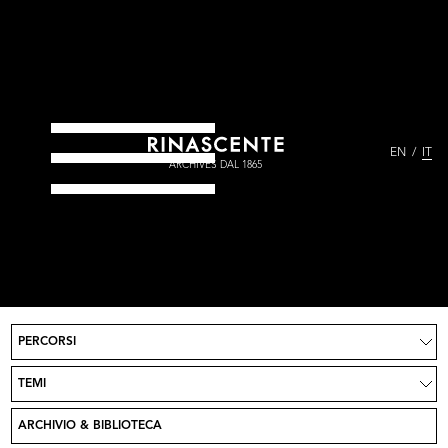
EN
IT
ARCHIVES DAL 1865
PERCORSI
Progetto
News
TEMI
Partecipa
Crediti
ARCHIVIO & BIBLIOTECA
Contatti
Vai su Rinascente.it