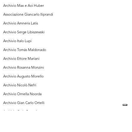
Archivio Max e Aoi Huber
Associazione Giancarlo Iliprandi
Archivio Amneris Latis
Archivio Serge Libiszewski
Archivio Italo Lupi
Archivio Tomás Maldonado
Archivio Ettore Mariani
Archivio Rosanna Monzini
Archivio Augusto Morello
Archivio Nicolò Nefri
Archivio Ornella Noorda
Archivio Gian Carlo Ortelli
Archivio Carlo Pagani
Archivio Pittorico Roberto Sambonet, Milano
Archivio Giorgio Pulici