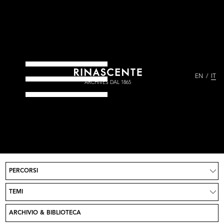
EN
IT
ARCHIVES DAL 1865
PERCORSI
Progetto
News
TEMI
Partecipa
Crediti
ARCHIVIO & BIBLIOTECA
Contatti
Vai su Rinascente.it