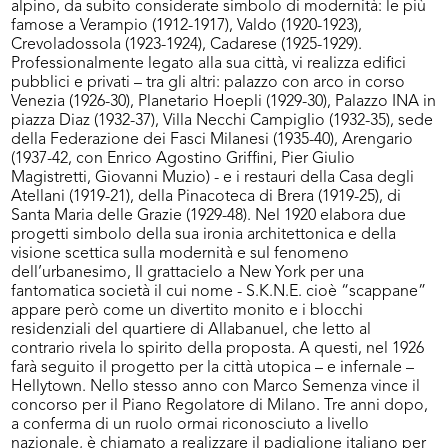
alpino, da subito considerate simbolo di modernità: le più
famose a Verampio (1912-1917), Valdo (1920-1923),
Crevoladossola (1923-1924), Cadarese (1925-1929).
Professionalmente legato alla sua città, vi realizza edifici
pubblici e privati – tra gli altri: palazzo con arco in corso
Venezia (1926-30), Planetario Hoepli (1929-30), Palazzo INA in
piazza Diaz (1932-37), Villa Necchi Campiglio (1932-35), sede
della Federazione dei Fasci Milanesi (1935-40), Arengario
(1937-42, con Enrico Agostino Griffini, Pier Giulio
Magistretti, Giovanni Muzio) - e i restauri della Casa degli
Atellani (1919-21), della Pinacoteca di Brera (1919-25), di
Santa Maria delle Grazie (1929-48). Nel 1920 elabora due
progetti simbolo della sua ironia architettonica e della
visione scettica sulla modernità e sul fenomeno
dell’urbanesimo, Il grattacielo a New York per una
fantomatica società il cui nome - S.K.N.E. cioè “scappane”
appare però come un divertito monito e i blocchi
residenziali del quartiere di Allabanuel, che letto al
contrario rivela lo spirito della proposta. A questi, nel 1926
farà seguito il progetto per la città utopica – e infernale –
Hellytown. Nello stesso anno con Marco Semenza vince il
concorso per il Piano Regolatore di Milano. Tre anni dopo,
a conferma di un ruolo ormai riconosciuto a livello
nazionale, è chiamato a realizzare il padiglione italiano per