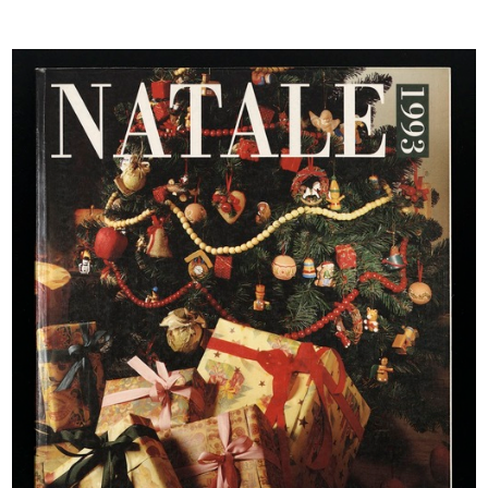
INGRANDISCI
Marcello Dudovich
La Rinascente
1921 ca.
Litografia
Edizioni Star-IGAP
INGRANDISCI
Marcello Dudovich
La Rinascente. Padova
1921 ca.
Litografia
Edizioni Star-IGAP