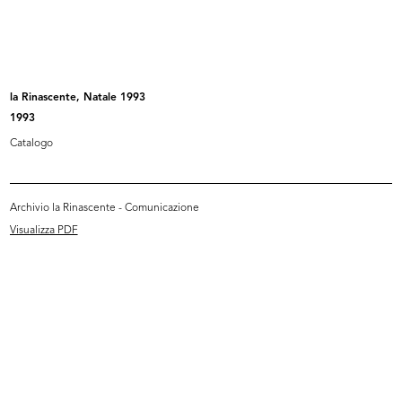
INGRANDISCI
Marcello Dudovich
La Rinascente
1925 ca.
la Rinascente, Natale 1993
1993
Litografia
Edizioni Star-IGAP
Catalogo
Archivio la Rinascente - Comunicazione
INGRANDISCI
Visualizza PDF
Marcello Dudovich
La Rinascente. Articoli da viaggio
1925
Litografia
Edizioni Star-IGAP