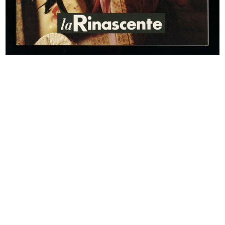
INGRANDISCI
Leonetto Cappiello
Bitter Campari
1921
Litografia
INGRANDISCI
Marcello Dudovich
La Rinascente. Dal 15 febbraio vendita del
bianco
1922 ca.