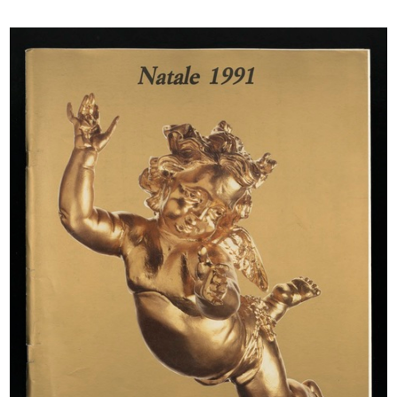
INGRANDISCI
Marcello Dudovich
La Rinascente
1921 ca.
Litografia
Edizioni Star-IGAP
INGRANDISCI
Marcello Dudovich
La Rinascente. Padova
1921 ca.
Litografia
Edizioni Star-IGAP