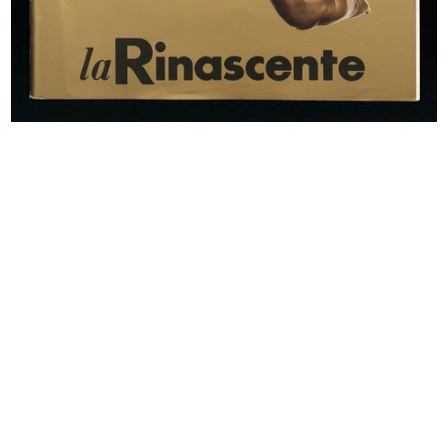
INGRANDISCI
Leonetto Cappiello
Bitter Campari
1921
Litografia
INGRANDISCI
Marcello Dudovich
La Rinascente. Dal 15 febbraio vendita del
bianco
1922 ca.