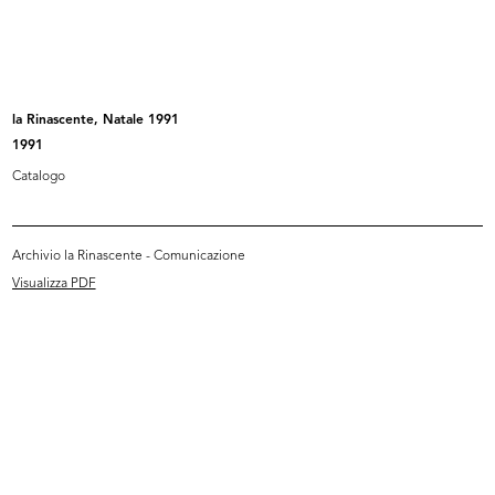
INGRANDISCI
Marcello Dudovich
La Rinascente
1925 ca.
la Rinascente, Natale 1991
1991
Litografia
Edizioni Star-IGAP
Catalogo
Archivio la Rinascente - Comunicazione
INGRANDISCI
Visualizza PDF
Marcello Dudovich
La Rinascente. Articoli da viaggio
1925
Litografia
Edizioni Star-IGAP