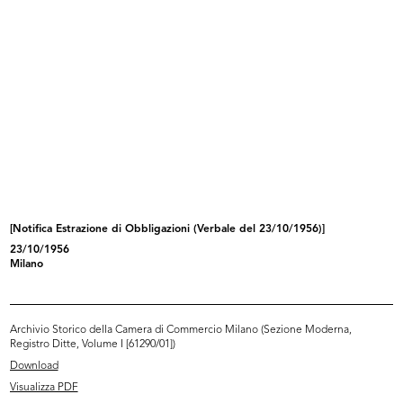
INGRANDISCI
Nota relativa a una commessa di divise camerali
alla Ditta Fratelli Bocconi
7/7/1894
[Notifica Estrazione di Obbligazioni (Verbale del 23/10/1956)]
23/10/1956
Milano
Archivio Storico della Camera di Commercio Milano (Sezione Moderna,
Registro Ditte, Volume I [61290/01])
INGRANDISCI
Download
Visualizza PDF
Nota interna relativa a una commessa di divise