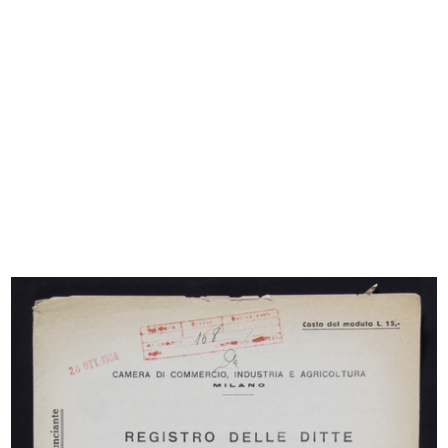
[Notifica nomina di liquidatore della Ditta
Fratelli Bocconi a Ferdinando Bocconi]
3/4/1882
Sfoglia PDF
INGRANDISCI
[Notifica conferimento di Mandato di
Procuratore generale al Sig. Giovanni Contratti
per la rappresentanza della Ditt...
9/6/1882
Sfoglia PDF
INGRANDISCI