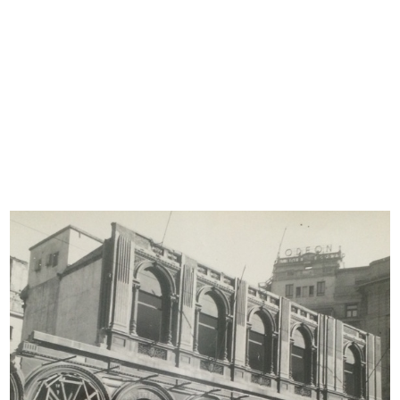
Sfoglia PDF
INGRANDISCI
Statuto della Società Anonima "La Rinascente"
Società per l'Esercizio di Grandi Magazzini
Stampa: Officine Tipo-Litografiche già
Montorfano & Valcarenghi, Milano
15/10/1917
Opuscolo
Sfoglia PDF
INGRANDISCI
Lettera circolare dattiloscritta da parte della
Banca Italiana di Sconto sulla ricostituzione de
La Rinascente
10/1917