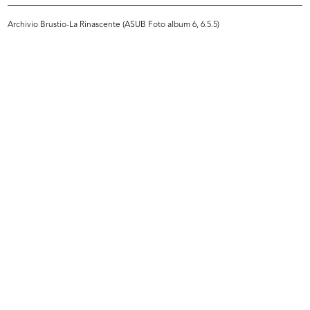
Sfoglia PDF
Archivio Brustio-La Rinascente (ASUB Foto album 6, 6.5.5)
INGRANDISCI
[Lettera dattiloscritta da Leo Goldschmied al
Senatore Borletti]
13/12/1921
Sfoglia PDF
INGRANDISCI
[Lettera dattiloscritta dal Senatore Borletti al
Comm. Leo Goldschmied in risposta alla
precedente missiva (del 13 di...
22/12/1921