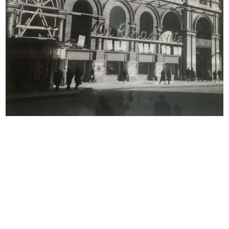
Sfoglia PDF
INGRANDISCI
[Lettera dattiloscritta dal Senatore Borletti a
Umberto Brustio in risposta a tre sue
precedenti missive (del 27 otto...
2/3/1919
Sfoglia PDF
INGRANDISCI
[Lettera manoscritta da G.M. Jelmoli a Umberto
Brustio con messaggio augurale di buona
fortuna]
10/5/1919