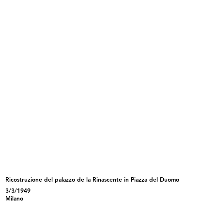
INGRANDISCI
La Rinascente pel suo personale
Direttore responsabile: Demetrio Alati
Stampa: Officine Grafiche A. Mondadori,
Milano
3/1921
Pubblicazione periodica, Anno II, n. 2-3, marzo-
aprile 1921
Sfoglia PDF
INGRANDISCI
Stampa: Alfieri & Lacroix, Milano
A Umberto Brustio
La Rinascente
3/1921
Ricostruzione del palazzo de la Rinascente in Piazza del Duomo
Album a stampa con l'elenco dei nominativi del
3/3/1949
personale di tutte le sedi de la Rinascente
Milano