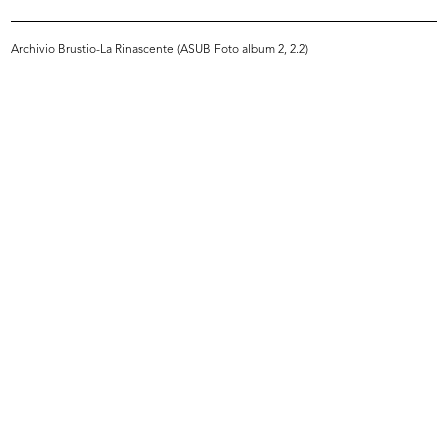
Sfoglia PDF
INGRANDISCI
Archivio Brustio-La Rinascente (ASUB Foto album 2, 2.2)
[Lettera dattiloscritta da Leo Goldschmied al
Senatore Borletti]
13/12/1921
Sfoglia PDF
INGRANDISCI
[Lettera dattiloscritta dal Senatore Borletti al
Comm. Leo Goldschmied in risposta alla
precedente missiva (del 13 di...
22/12/1921