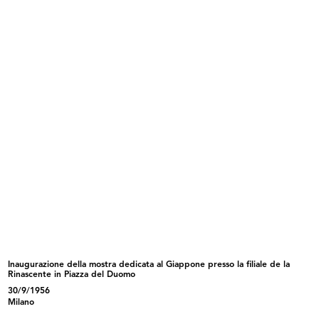
INGRANDISCI
La Rinascente pel suo personale
Direttore responsabile: Demetrio Alati
Stampa: Officine Grafiche A. Mondadori,
Milano
3/1921
Pubblicazione periodica, Anno II, n. 2-3, marzo-
aprile 1921
Sfoglia PDF
INGRANDISCI
Stampa: Alfieri & Lacroix, Milano
A Umberto Brustio
La Rinascente
3/1921
Inaugurazione della mostra dedicata al Giappone presso la filiale de la
Rinascente in Piazza del Duomo
Album a stampa con l'elenco dei nominativi del
personale di tutte le sedi de la Rinascente
30/9/1956
Milano