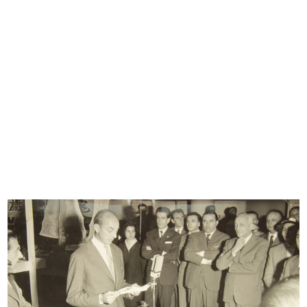
Sfoglia PDF
INGRANDISCI
Statuto della Società Anonima "La Rinascente"
Società per l'Esercizio di Grandi Magazzini
Stampa: Officine Tipo-Litografiche già
Montorfano & Valcarenghi, Milano
15/10/1917
Opuscolo
Sfoglia PDF
INGRANDISCI
Lettera circolare dattiloscritta da parte della
Banca Italiana di Sconto sulla ricostituzione de
La Rinascente
10/1917