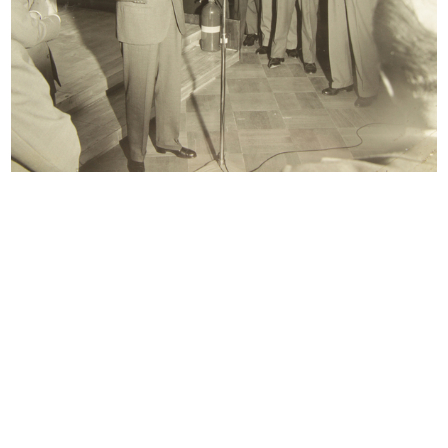
Sfoglia PDF
INGRANDISCI
[Lettera dattiloscritta dal Senatore Borletti a
Umberto Brustio in risposta a tre sue
precedenti missive (del 27 otto...
2/3/1919
Sfoglia PDF
INGRANDISCI
[Lettera manoscritta da G.M. Jelmoli a Umberto
Brustio con messaggio augurale di buona
fortuna]
10/5/1919