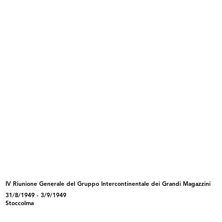
INGRANDISCI
Riunione Compasso d'Oro per la scelta dei
candidati al Gran Premio Nazionale e
Internazionale, presso Villa d'Este
1/9/1955
INGRANDISCI
Riunione Compasso d'Oro per la scelta dei
candidati al Gran Premio Nazionale e
Internazionale, presso Villa d'Este
1/9/1955
IV Riunione Generale del Gruppo Intercontinentale dei Grandi Magazzini
31/8/1949 - 3/9/1949
Stoccolma