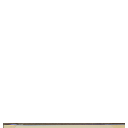
Tutti i contenuti
Foto Album
Repertorio documentale
Visita del Ministro Ugo La Malfa a la Rinascente
1953
INGRANDISCI
Cesare Brustio a Venezia con la Signora
Robinson e marito
Soggiorno a Stoke on Trent
5/1954 - 6/1954