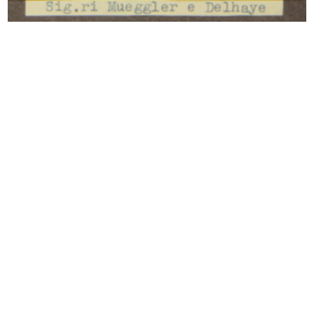
INGRANDISCI
"Festa della Scuola" organizzata da la
Rinascente al Teatro Manzoni
10/1954
INGRANDISCI
"Festa della Scuola" organizzata da la
Rinascente al Teatro Manzoni