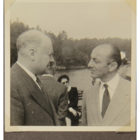
INGRANDISCI
[Lettera dattiloscritta da Aldo Borletti (Micio) a
Cesare Brustio, con ultime notizie sul
Compasso d'Oro]
25/10/1954
Sfoglia PDF
INGRANDISCI
"Festa della Scuola" organizzata da la
Rinascente al Teatro Manzoni
10/1954