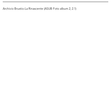
Archivio Brustio-La Rinascente (ASUB Foto album 2, 2.1)
INGRANDISCI
Riunione Compasso d'Oro per la scelta dei
candidati al Gran Premio Nazionale e
Internazionale, presso Villa d'Este
1/9/1955
INGRANDISCI
Riunione Compasso d'Oro per la scelta dei
candidati al Gran Premio Nazionale e
Internazionale, presso Villa d'Este
1/9/1955