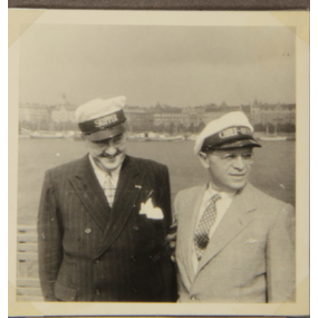
INGRANDISCI
"Festa della Scuola" organizzata da la
Rinascente al Teatro Manzoni
10/1954
INGRANDISCI
"Festa della Scuola" organizzata da la
Rinascente al Teatro Manzoni
10/1954