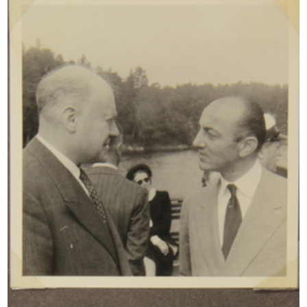
Sfoglia PDF
INGRANDISCI
Statuto della Società Anonima "La Rinascente"
Società per l'Esercizio di Grandi Magazzini
Stampa: Officine Tipo-Litografiche già
Montorfano & Valcarenghi, Milano
15/10/1917
Opuscolo
Sfoglia PDF
INGRANDISCI
Lettera circolare dattiloscritta da parte della
Banca Italiana di Sconto sulla ricostituzione de
La Rinascente
10/1917