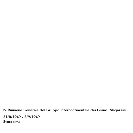
INGRANDISCI
La Rinascente pel suo personale
Direttore responsabile: Demetrio Alati
Stampa: Officine Grafiche A. Mondadori,
Milano
3/1921
Pubblicazione periodica, Anno II, n. 2-3, marzo-
aprile 1921
Sfoglia PDF
INGRANDISCI
Stampa: Alfieri & Lacroix, Milano
A Umberto Brustio
La Rinascente
3/1921
IV Riunione Generale del Gruppo Intercontinentale dei Grandi Magazzini
Album a stampa con l'elenco dei nominativi del
31/8/1949 - 3/9/1949
personale di tutte le sedi de la Rinascente
Stoccolma