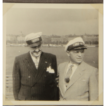
Sfoglia PDF
INGRANDISCI
[Lettera dattiloscritta dal Senatore Borletti a
Umberto Brustio in risposta a tre sue
precedenti missive (del 27 otto...
2/3/1919
Sfoglia PDF
INGRANDISCI
[Lettera manoscritta da G.M. Jelmoli a Umberto
Brustio con messaggio augurale di buona
fortuna]
10/5/1919