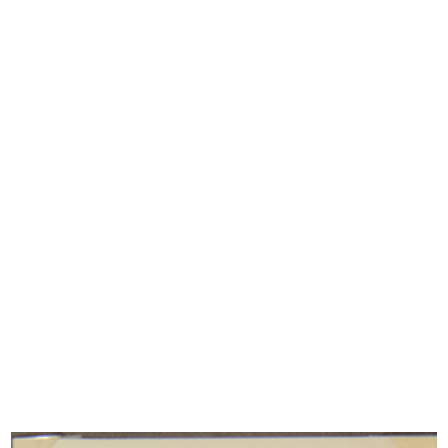
Tutti i contenuti
Foto Album
Repertorio documentale
[Ordini, fattura e estratto di conto (ricevute di
pagamento) da F.lli Bocconi al Sig. Giorgio
Janech, fornitore, con ...
1905 - 1906
INGRANDISCI
Atto costitutivo della Società Anonima per
Azioni "La Rinascente" Società per l'Esercizio
di Grandi Magazzini di vendita
27/9/1917
Protocollo dattiloscritto