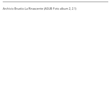
Sfoglia PDF
Archivio Brustio-La Rinascente (ASUB Foto album 2, 2.1)
INGRANDISCI
[Lettera dattiloscritta da Leo Goldschmied al
Senatore Borletti]
13/12/1921
Sfoglia PDF
INGRANDISCI
[Lettera dattiloscritta dal Senatore Borletti al
Comm. Leo Goldschmied in risposta alla
precedente missiva (del 13 di...
22/12/1921