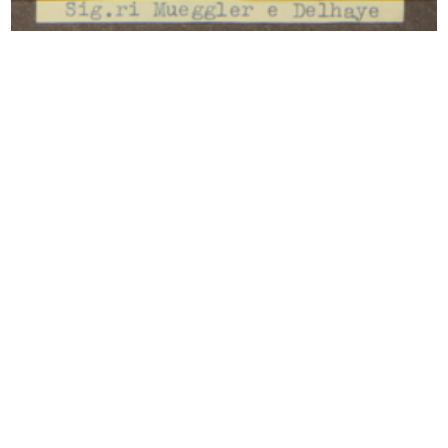
Sfoglia PDF
INGRANDISCI
[Raccomandata dattiloscritta dal Senatore
Borletti a Umberto Brustio con comunicazione
ufficiale di nomina ad amminis...
12/6/1919
Sfoglia PDF
INGRANDISCI
[Lettera dattiloscritta dal Senatore Borletti a
Umberto Brustio, con notizie circa la situazione