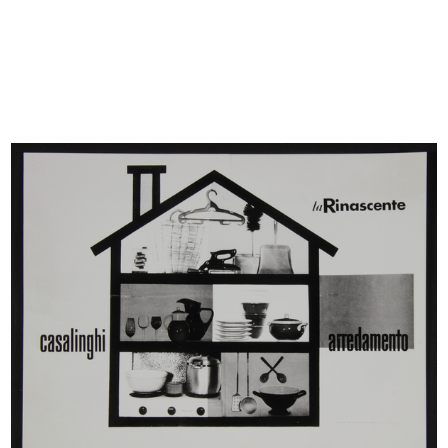
INGRANDISCI
[Prove grafiche per materiale pubblicitario
'Casalinghi e arredamento']
Progetto grafico: Max Huber
[1950 - 1955]
Cartoncini a stampa
INGRANDISCI
Vetrina Casalinghi Arredamento
1953 ca.