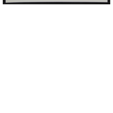
INGRANDISCI
Vetrina Casalinghi Arredamento
1953 ca.
INGRANDISCI
Bagno e vacanze, lR
[1950 - 1955]