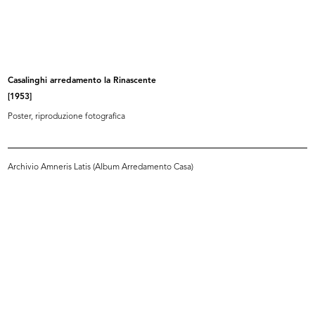
INGRANDISCI
Casa migliore, vita migliore. Arredamenti lR
Progetto grafico: Albe Steiner
Casalinghi arredamento la Rinascente
[1953]
Annuncio pubblicitario, riproduzione fotografica
Poster, riproduzione fotografica
Archivio Amneris Latis (Album Arredamento Casa)
INGRANDISCI
Casa migliore, vita migliore. Arredamenti lR
Annunci pubblicitari, riproduzione fotografica