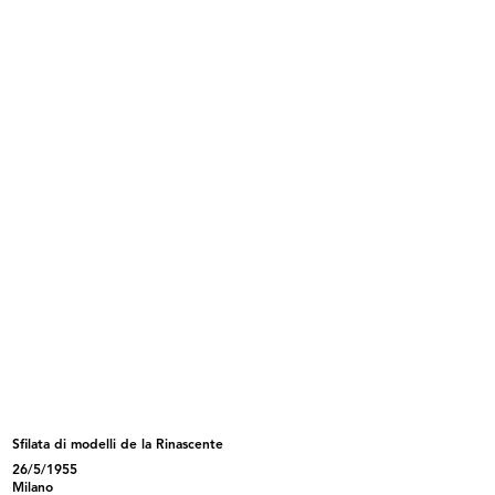
Rinascente a Villa d'Este
5/1952
INGRANDISCI
Ricevimento e riunione degli esportatori de la
Rinascente a Villa d'Este
5/1952
Sfilata di modelli de la Rinascente
INGRANDISCI
26/5/1955
Milano