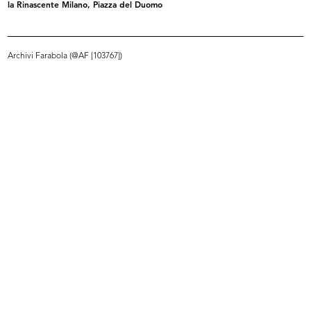
la Rinascente Milano, Piazza del Duomo
Festa per i bambini a la Rinascente
31/10/1951
Archivi Farabola (@AF [103767])
INGRANDISCI
Modella in posa alla sfilata de la Rinascente
10/1951
INGRANDISCI