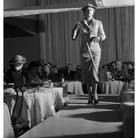
INGRANDISCI
Bambini con palloncini pubblicitari de la
Rinascente
5/1951
INGRANDISCI
Sfilata de la Rinascente
8/10/1951