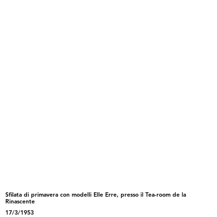
31/10/1951
INGRANDISCI
Festa per i bambini a la Rinascente
31/10/1951
Sfilata di primavera con modelli Elle Erre, presso il Tea-room de la
INGRANDISCI
Rinascente
17/3/1953