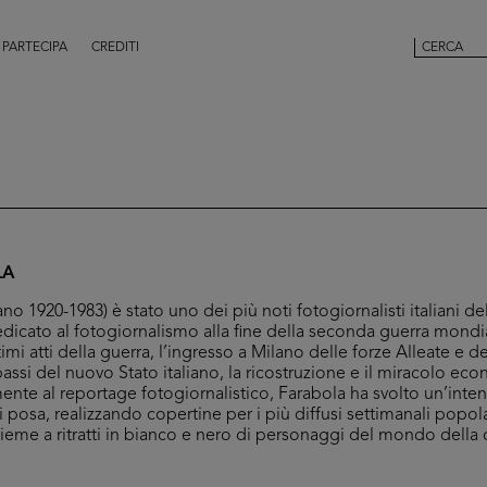
PARTECIPA
CREDITI
LA
ano 1920-1983) è stato uno dei più noti fotogiornalisti italiani 
dicato al fotogiornalismo alla fine della seconda guerra mondi
mi atti della guerra, l’ingresso a Milano delle forze Alleate e dei
 passi del nuovo Stato italiano, la ricostruzione e il miracolo e
ente al reportage fotogiornalistico, Farabola ha svolto un’intens
di posa, realizzando copertine per i più diffusi settimanali popol
nsieme a ritratti in bianco e nero di personaggi del mondo della 