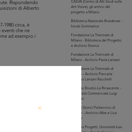
CASVA (Centro di Alti Studi sulle
endute. Rispondendo
Arti Visive), gli archivi del
uisizioni di Alberto
progetto a Milano
Biblioteca Nazionale Braidense -
7-1980 circa, è
fondo Sommariva
i eventi che ne
Fondazione La Triennale di
 come ad esempio i
Milano - Biblioteca del Progetto
e Archivio Storico
Fondazione La Triennale di
Milano - Archivio Paola Lanzani
Fondazione La Triennale di
Milano - Archivio Piercarla
hivi Farabola (@AF
Toscano Lanzani Racchelli
649])
Archivio Brustio-La Rinascente -
Università Commerciale Luigi
Bocconi
Archivi Storici Politecnico di
Milano – Archivio Albe e Lica
Steiner
Archivio Progetti, Università Iuav