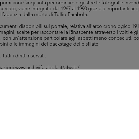
i primi anni Cinquanta per ordinare e gestire le fotografie inv
mercato, viene integrato dal 1967 al 1990 grazie a importanti acq
ell’agenzia dalla morte di Tullio Farabola.
umenti disponibili sul portale, relativa all’arco cronologico 191
magini, scelte per raccontare la Rinascente attraverso i volti e gl
ia, con un’attenzione particolare agli aspetti meno conosciuti,
ni o le immagini del backstage delle sfilate.
utti i diritti riservati.
mazioni
www.archivifarabola.it/afweb/
Arc
Sfilata di modelli autunnali a la Rinascente
[89
6/10/1952