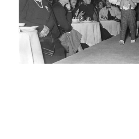
IN
Arc
Festa per i bambini a la Rinascente
[91
6/11/1952
IN
Arc
Pomeriggio per i bambini a la Rinascente
[93
20/11/1952