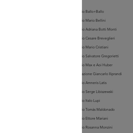
d'Arte
GRANDISCI
Archivio Ballo+Ballo
Archivio Mario Bellini
hivi Farabola (@AF
Archivio Adriana Botti Monti
945])
Archivio Cesare Breveglieri
Archivio Mario Cristiani
Archivio Salvatore Gregorietti
Archivio Max e Aoi Huber
Associazione Giancarlo Iliprandi
GRANDISCI
Archivio Amneris Latis
Archivio Serge Libiszewski
hivi Farabola (@AF
Archivio Italo Lupi
939])
Archivio Tomás Maldonado
Archivio Ettore Mariani
Archivio Rosanna Monzini