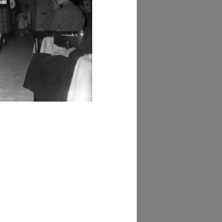
GRANDISCI
hivi Farabola (@AF
850])
GRANDISCI
hivi Farabola (@AF
315])