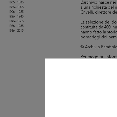
L’archivio nasce ne
1865 - 1885
a una richiesta del 
1886 - 1905
1906 - 1925
Crivelli, direttore d
1926 - 1945
1946 - 1965
La selezione dei doc
1966 - 1985
costituita da 400 im
1986 - 2015
hanno fatto la stor
pomeriggi dei bambi
© Archivio Farabola, t
Per maggiori infor