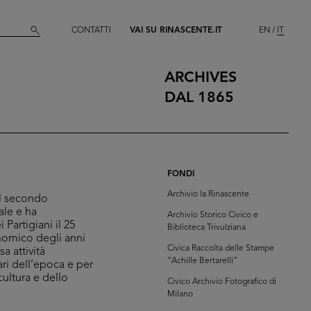
CONTATTI
VAI SU RINASCENTE.IT
EN
IT
ARCHIVES
DAL 1865
FONDI
Archivio la Rinascente
del secondo
ale e ha
Archivio Storico Civico e
 Partigiani il 25
Biblioteca Trivulziana
conomico degli anni
Civica Raccolta delle Stampe
a attività
“Achille Bertarelli”
ari dell’epoca e per
cultura e dello
Civico Archivio Fotografico di
Milano