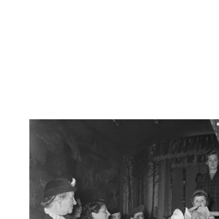
IN
Arc
Spettacolo dei dipendenti de la Rinascente all'Opera Cardinal
[91
Ferrari
26/10/1952
IN
Arc
Festa per i bambini a la Rinascente
[91
6/11/1952