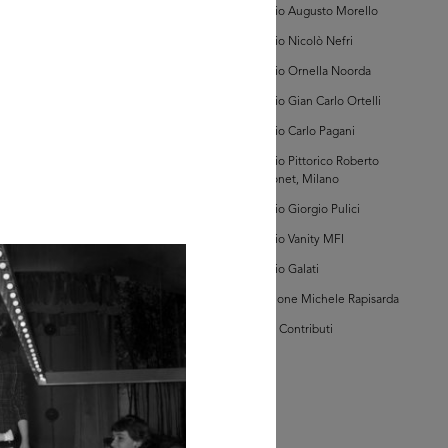
Archivio Augusto Morello
Archivio Nicolò Nefri
GRANDISCI
Archivio Ornella Noorda
Archivio Gian Carlo Ortelli
hivi Farabola (@AF
Archivio Carlo Pagani
534])
Archivio Pittorico Roberto
Sambonet, Milano
Archivio Giorgio Pulici
Archivio Vanity MFI
Archivio Galati
Collezione Michele Rapisarda
GRANDISCI
I Vostri Contributi
hivi Farabola (@AF
855])