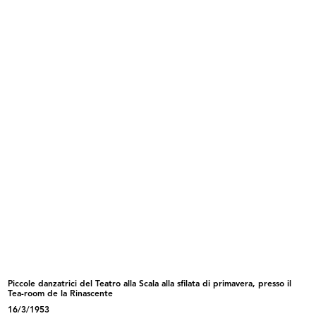
presso il Tea-room de la Rinascente
16/3/1953
INGRANDISCI
Sfilata di primavera con modelli Elle Erre,
presso il Tea-room de la Rinascente
17/3/1953
Piccole danzatrici del Teatro alla Scala alla sfilata di primavera, presso il
INGRANDISCI
Tea-room de la Rinascente
16/3/1953