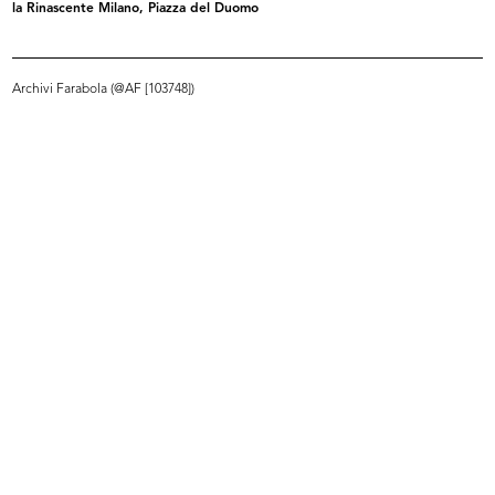
la Rinascente Milano, Piazza del Duomo
Sfilata di primavera con modelli Elle Erre,
presso il Tea-room de la Rinascente
17/3/1953
Archivi Farabola (@AF [103748])
INGRANDISCI
Sfilata di primavera con modelli Elle Erre,
presso il Tea-room de la Rinascente
17/3/1953
INGRANDISCI