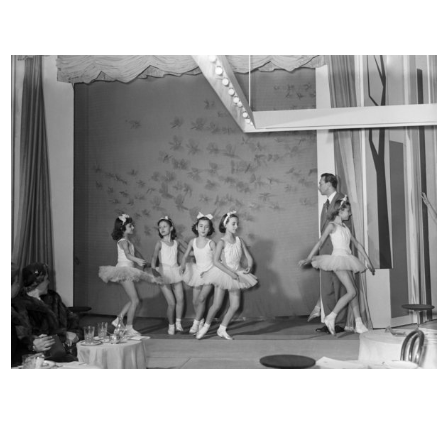
INGRANDISCI
Spettacolo dei dipendenti de la Rinascente
all'Opera Cardinal Ferrari
26/10/1952
INGRANDISCI
Festa per i bambini a la Rinascente
6/11/1952