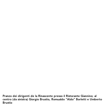
1950
INGRANDISCI
Reparto giocattoli de la Rinascente
1950
Pranzo dei dirigenti de la Rinascente presso il Ristorante Giannino; al
INGRANDISCI
centro (da sinistra) Giorgio Brustio, Romualdo "Aldo" Borletti e Umberto
Brustio