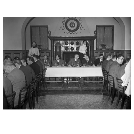
INGRANDISCI
Romualdo "Aldo" Borletti e Umberto Brustio il
giorno dell'inaugurazione della nuova sede de
la Rinascente in Piazza d...
12/1950
INGRANDISCI
Umberto Brustio e il figlio Giorgio il giorno
dell'inaugurazione della nuova sede de la
Rinascente in Piazza del Duomo
12/1950