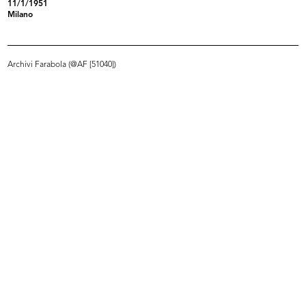
11/1/1951
Milano
Sede provvisoria de la Rinascente in Piazza
Mercanti
1950
Archivi Farabola (@AF [51040])
INGRANDISCI
Marcello Dudovich nel suo studio. Immagini
realizzate per la Rinascente
1950
INGRANDISCI