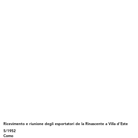
Rinascente a Villa d'Este
5/1952
INGRANDISCI
Ricevimento e riunione degli esportatori de la
Rinascente a Villa d'Este
5/1952
Ricevimento e riunione degli esportatori de la Rinascente a Villa d'Este
INGRANDISCI
5/1952
Como