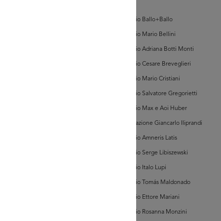
d'Arte
GRANDISCI
Archivio Ballo+Ballo
Archivio Mario Bellini
hivi Farabola (@AF
Archivio Adriana Botti Monti
884])
Archivio Cesare Breveglieri
Archivio Mario Cristiani
Archivio Salvatore Gregorietti
Archivio Max e Aoi Huber
Associazione Giancarlo Iliprandi
GRANDISCI
Archivio Amneris Latis
Archivio Serge Libiszewski
hivi Farabola (@AF
Archivio Italo Lupi
039])
Archivio Tomás Maldonado
Archivio Ettore Mariani
Archivio Rosanna Monzini