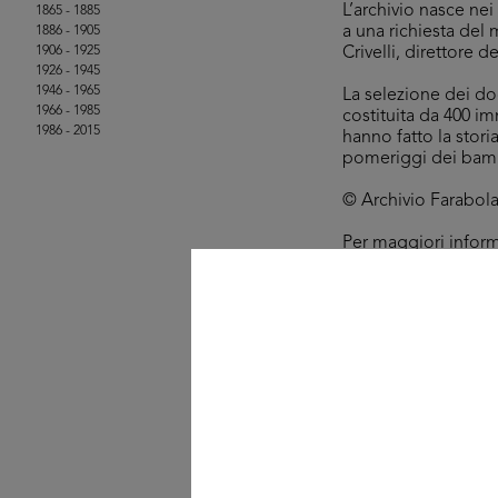
L’archivio nasce ne
1865 - 1885
a una richiesta del 
1886 - 1905
1906 - 1925
Crivelli, direttore d
1926 - 1945
1946 - 1965
La selezione dei doc
1966 - 1985
costituita da 400 im
1986 - 2015
hanno fatto la stor
pomeriggi dei bambi
© Archivio Farabola, t
Per maggiori infor