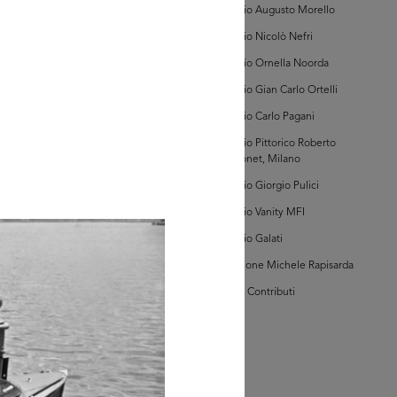
Archivio Augusto Morello
Archivio Nicolò Nefri
GRANDISCI
Archivio Ornella Noorda
Archivio Gian Carlo Ortelli
hivi Farabola (@AF
Archivio Carlo Pagani
044])
Archivio Pittorico Roberto
Sambonet, Milano
Archivio Giorgio Pulici
Archivio Vanity MFI
Archivio Galati
Collezione Michele Rapisarda
GRANDISCI
I Vostri Contributi
hivi Farabola (@AF
045])