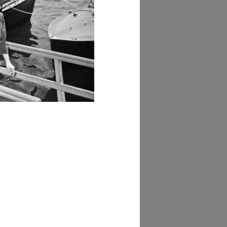
GRANDISCI
hivi Farabola (@AF
242])
GRANDISCI
hivi Farabola (@AF
267])