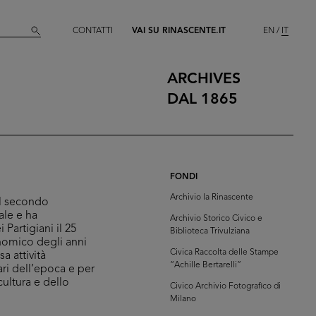
CONTATTI
VAI SU RINASCENTE.IT
EN
IT
ARCHIVES
DAL 1865
FONDI
Archivio la Rinascente
del secondo
ale e ha
Archivio Storico Civico e
 Partigiani il 25
Biblioteca Trivulziana
conomico degli anni
Civica Raccolta delle Stampe
a attività
“Achille Bertarelli”
ari dell’epoca e per
cultura e dello
Civico Archivio Fotografico di
Milano