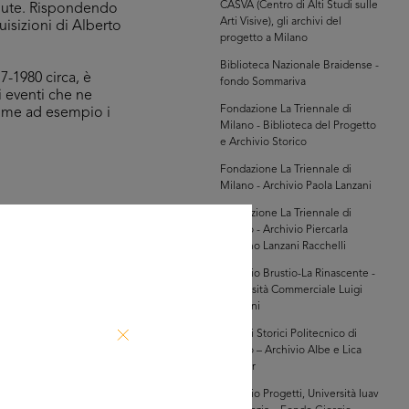
CASVA (Centro di Alti Studi sulle
endute. Rispondendo
Arti Visive), gli archivi del
uisizioni di Alberto
progetto a Milano
Biblioteca Nazionale Braidense -
7-1980 circa, è
fondo Sommariva
i eventi che ne
Fondazione La Triennale di
 come ad esempio i
Milano - Biblioteca del Progetto
e Archivio Storico
Fondazione La Triennale di
Milano - Archivio Paola Lanzani
Fondazione La Triennale di
Milano - Archivio Piercarla
hivi Farabola (@AF
Toscano Lanzani Racchelli
877])
Archivio Brustio-La Rinascente -
Università Commerciale Luigi
Bocconi
Archivi Storici Politecnico di
Milano – Archivio Albe e Lica
Steiner
Archivio Progetti, Università Iuav