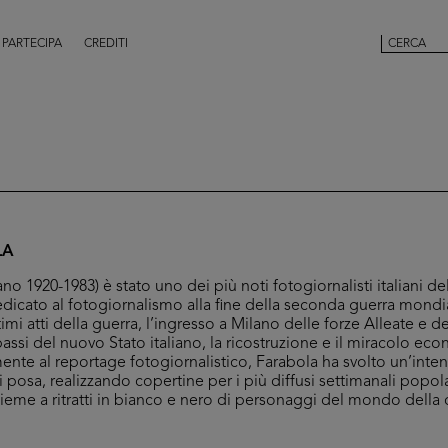
PARTECIPA
CREDITI
LA
ano 1920-1983) è stato uno dei più noti fotogiornalisti italiani 
dicato al fotogiornalismo alla fine della seconda guerra mondi
mi atti della guerra, l’ingresso a Milano delle forze Alleate e dei
 passi del nuovo Stato italiano, la ricostruzione e il miracolo e
ente al reportage fotogiornalistico, Farabola ha svolto un’intens
di posa, realizzando copertine per i più diffusi settimanali popol
nsieme a ritratti in bianco e nero di personaggi del mondo della 