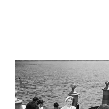
IN
Arc
Riunione degli esportatori a la Rinascente
[81
19/5/1952
IN
Arc
Riunione degli esportatori de la Rinascente
[81
19/5/1952