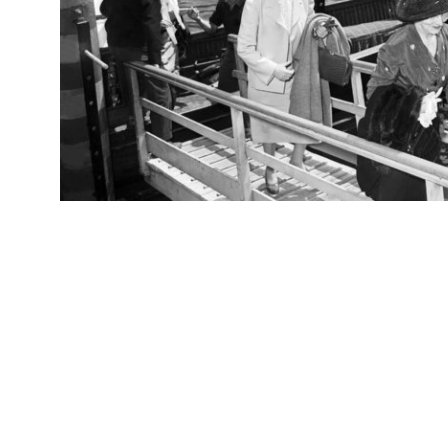
IN
Arc
Ricevimento e riunione degli esportatori de la Rinascente
[81
5/1952
IN
Arc
Ricevimento e riunione degli esportatori de la Rinascente a
[81
Villa d'Este
5/1952