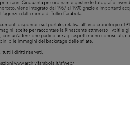
i primi anni Cinquanta per ordinare e gestire le fotografie inv
mercato, viene integrato dal 1967 al 1990 grazie a importanti acq
ell’agenzia dalla morte di Tullio Farabola.
umenti disponibili sul portale, relativa all’arco cronologico 191
magini, scelte per raccontare la Rinascente attraverso i volti e gl
ia, con un’attenzione particolare agli aspetti meno conosciuti,
ni o le immagini del backstage delle sfilate.
utti i diritti riservati.
mazioni
www.archivifarabola.it/afweb/
Arc
Umberto Brustio e dirigenti alla premiazione per anzianità di
[80
dipendenti de la Rinascente
16/5/1952