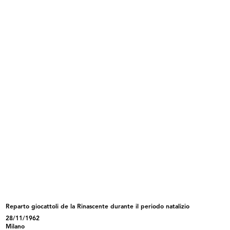
di servizio
9/1957
INGRANDISCI
Il famoso visagista François durante la
dimostrazione dei prodotti Elizabeth Arden a la
Rinascente
22/10/1957
Reparto giocattoli de la Rinascente durante il periodo natalizio
INGRANDISCI
28/11/1962
Milano