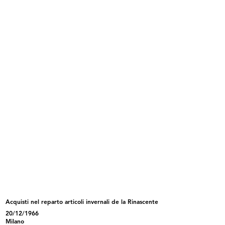
20/12/1966
INGRANDISCI
Stand dei cosmetici Margaret Gordon
all'interno de la Rinascente
27/5/1967
Acquisti nel reparto articoli invernali de la Rinascente
INGRANDISCI
20/12/1966
Milano