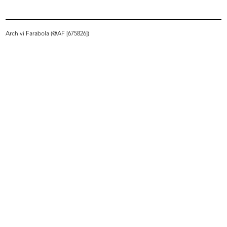
Stand dei cosmetici Margaret Gordon
all'interno de la Rinascente
27/5/1967
Archivi Farabola (@AF [675826])
INGRANDISCI
Dimostrazione dei prodotti Elizabeth Arden
con il famoso visagista Pablo (Pablo Manzoni) a
la Rinascente
22/5/1968
INGRANDISCI