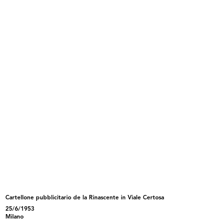
di servizio
9/1957
INGRANDISCI
Il famoso visagista François durante la
dimostrazione dei prodotti Elizabeth Arden a la
Rinascente
22/10/1957
Cartellone pubblicitario de la Rinascente in Viale Certosa
INGRANDISCI
25/6/1953
Milano