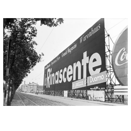
INGRANDISCI
Cesare Brustio nel suo ufficio presso la
Rinascente
5/1957
INGRANDISCI
L'Avvocato Roberto Calderoni, Segretario della
Direzione Generale de la Rinascente
5/1957