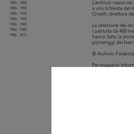
L’archivio nasce ne
1865 - 1885
a una richiesta del 
1886 - 1905
1906 - 1925
Crivelli, direttore d
1926 - 1945
1946 - 1965
La selezione dei doc
1966 - 1985
costituita da 400 im
1986 - 2015
hanno fatto la stor
pomeriggi dei bambi
© Archivio Farabola, t
Per maggiori infor