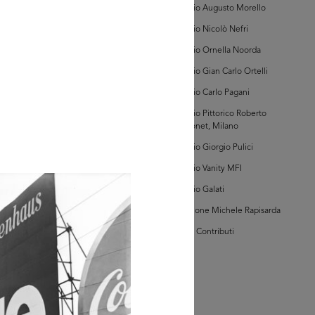
Archivio Augusto Morello
Archivio Nicolò Nefri
GRANDISCI
Archivio Ornella Noorda
Archivio Gian Carlo Ortelli
hivi Farabola (@AF
Archivio Carlo Pagani
044])
Archivio Pittorico Roberto
Sambonet, Milano
Archivio Giorgio Pulici
Archivio Vanity MFI
Archivio Galati
Collezione Michele Rapisarda
GRANDISCI
I Vostri Contributi
hivi Farabola (@AF
045])