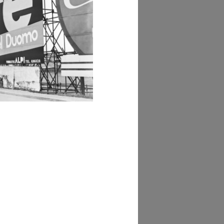
GRANDISCI
hivi Farabola (@AF
242])
GRANDISCI
hivi Farabola (@AF
267])