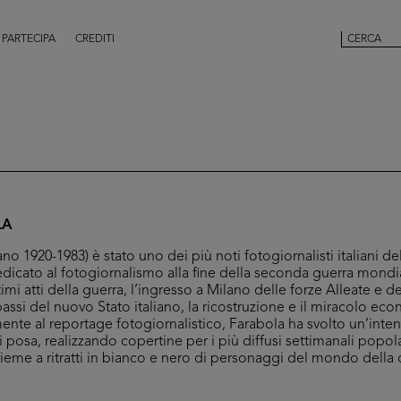
PARTECIPA
CREDITI
LA
ano 1920-1983) è stato uno dei più noti fotogiornalisti italiani 
dicato al fotogiornalismo alla fine della seconda guerra mondi
mi atti della guerra, l’ingresso a Milano delle forze Alleate e dei
 passi del nuovo Stato italiano, la ricostruzione e il miracolo e
ente al reportage fotogiornalistico, Farabola ha svolto un’intens
di posa, realizzando copertine per i più diffusi settimanali popol
nsieme a ritratti in bianco e nero di personaggi del mondo della 