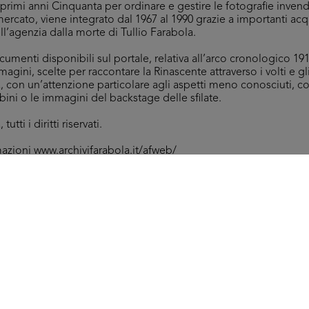
i primi anni Cinquanta per ordinare e gestire le fotografie inv
mercato, viene integrato dal 1967 al 1990 grazie a importanti acq
ell’agenzia dalla morte di Tullio Farabola.
umenti disponibili sul portale, relativa all’arco cronologico 191
magini, scelte per raccontare la Rinascente attraverso i volti e gl
ia, con un’attenzione particolare agli aspetti meno conosciuti,
ni o le immagini del backstage delle sfilate.
utti i diritti riservati.
mazioni
www.archivifarabola.it/afweb/
Arc
Umberto Brustio e dirigenti alla premiazione per anzianità di
[80
dipendenti de la Rinascente
16/5/1952