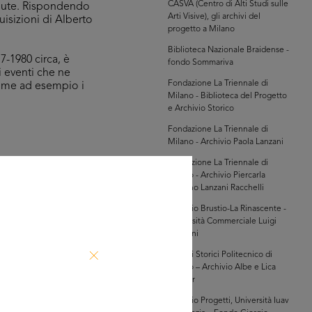
CASVA (Centro di Alti Studi sulle
endute. Rispondendo
Arti Visive), gli archivi del
uisizioni di Alberto
progetto a Milano
Biblioteca Nazionale Braidense -
7-1980 circa, è
fondo Sommariva
i eventi che ne
Fondazione La Triennale di
 come ad esempio i
Milano - Biblioteca del Progetto
e Archivio Storico
Fondazione La Triennale di
Milano - Archivio Paola Lanzani
Fondazione La Triennale di
Milano - Archivio Piercarla
hivi Farabola (@AF
Toscano Lanzani Racchelli
877])
Archivio Brustio-La Rinascente -
Università Commerciale Luigi
Bocconi
Archivi Storici Politecnico di
Milano – Archivio Albe e Lica
Steiner
Archivio Progetti, Università Iuav