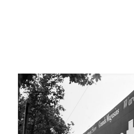
IN
Arc
Riunione degli esportatori a la Rinascente
[81
19/5/1952
IN
Arc
Riunione degli esportatori de la Rinascente
[81
19/5/1952