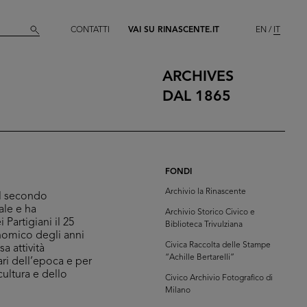
CONTATTI
VAI SU RINASCENTE.IT
EN
IT
ARCHIVES
DAL 1865
FONDI
Archivio la Rinascente
del secondo
ale e ha
Archivio Storico Civico e
 Partigiani il 25
Biblioteca Trivulziana
conomico degli anni
Civica Raccolta delle Stampe
a attività
“Achille Bertarelli”
ari dell’epoca e per
cultura e dello
Civico Archivio Fotografico di
Milano