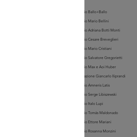
d'Arte
GRANDISCI
Archivio Ballo+Ballo
Archivio Mario Bellini
hivi Farabola (@AF
Archivio Adriana Botti Monti
884])
Archivio Cesare Breveglieri
Archivio Mario Cristiani
Archivio Salvatore Gregorietti
Archivio Max e Aoi Huber
Associazione Giancarlo Iliprandi
GRANDISCI
Archivio Amneris Latis
Archivio Serge Libiszewski
hivi Farabola (@AF
Archivio Italo Lupi
039])
Archivio Tomás Maldonado
Archivio Ettore Mariani
Archivio Rosanna Monzini