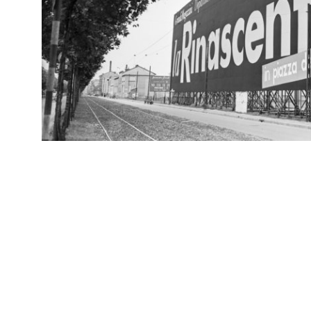
IN
Arc
Ricevimento e riunione degli esportatori de la Rinascente
[81
5/1952
IN
Arc
Ricevimento e riunione degli esportatori de la Rinascente a
[81
Villa d'Este
5/1952