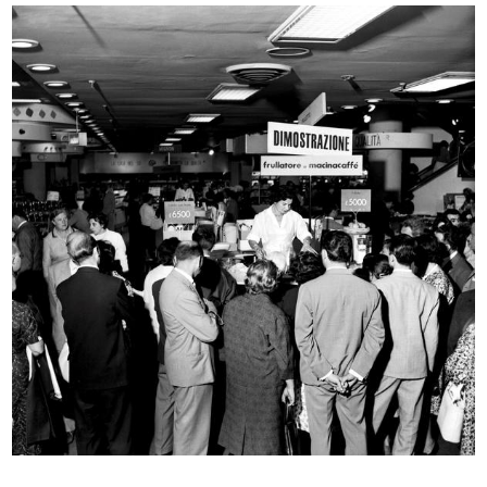
INGRANDISCI
Romualdo "Aldo" Borletti (a sinistra) durante la
visita dell'Ambasciatore indiano in Italia Khub
Chand con la moglie ...
3/5/1959
INGRANDISCI
Commessa de la Rinascente nello spazio
temporaneo dedicato all'India
5/6/1959