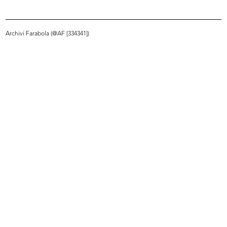
Dipendenti al punto di ristoro de la Rinascente
6/1959
Archivi Farabola (@AF [334341])
INGRANDISCI
Commessa de la Rinascente
6/1959
INGRANDISCI