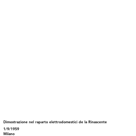
6/1959
INGRANDISCI
Dipendenti al punto di ristoro de la Rinascente
6/1959
Dimostrazione nel raparto elettrodomestici de la Rinascente
INGRANDISCI
1/9/1959
Milano