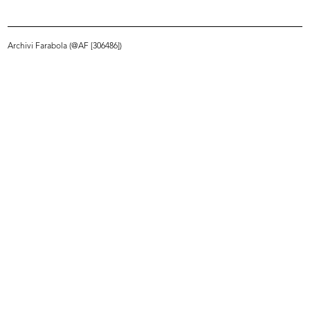
Persone a la Rinascente durante il periodo
natalizio
22/12/1958
Archivi Farabola (@AF [306486])
INGRANDISCI
Acquisti a la Rinascente durante il periodo
natalizio
22/12/1958
INGRANDISCI