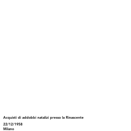
durante il periodo natalizio
22/12/1958
INGRANDISCI
Acquisti natalizi a la Rinascente
22/12/1958
Acquisti di addobbi natalizi presso la Rinascente
INGRANDISCI
22/12/1958
Milano