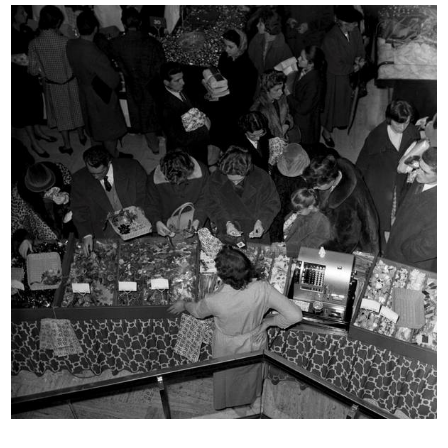
INGRANDISCI
Mostra di antiquariato a la Rinascente
5/10/1958
INGRANDISCI
Cominotti e Linda Pedrotti Brustio alla mostra
di antiquariato presso la Rinascente
5/10/1958