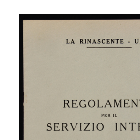
IN
Col
"Upim". Gioia del comperare!
Rap
5/1938
Rin
Listino bimestrale maggio-giugno 1938-XVI n. 18, spedizione in
abbonamento postale
Sfo
IN
Col
Cartelloni di Dudovich per 'la Rinascente', in "La Pubblicità
Rap
d'Italia"
Rin
7/1938
Articolo redazionale de "La Pubblicità d'Italia", rivista mensile, anno
II, n. 13-14, luglio-agosto 1938-XVI