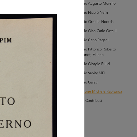
Archivio Augusto Morello
GRANDISCI
Archivio Nicolò Nefri
Archivio Ornella Noorda
lezione Michele
Archivio Gian Carlo Ortelli
isarda (scatola ‘la
ascente’, n. 3)
Archivio Carlo Pagani
Archivio Pittorico Roberto
Sambonet, Milano
Archivio Giorgio Pulici
Archivio Vanity MFI
glia PDF
Archivio Galati
GRANDISCI
Collezione Michele Rapisarda
I Vostri Contributi
lezione Michele
isarda (scatola 'la
ascente', n. 3)