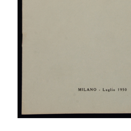
Sfo
IN
Col
La Rinascente, novità primavera estate 1939
Rap
3/1939
Rin
Listino mensile n. 3, Milano, 18 marzo 1939-XVII, spedizione in
abbonamento postale
Sfo
IN
Col
Per le vacanze, Rinascente
Rap
5/1939
Rin
Listino mensile n. 4, Milano, 25 maggio 1939-XVII, spedizione in
abbonamento postale