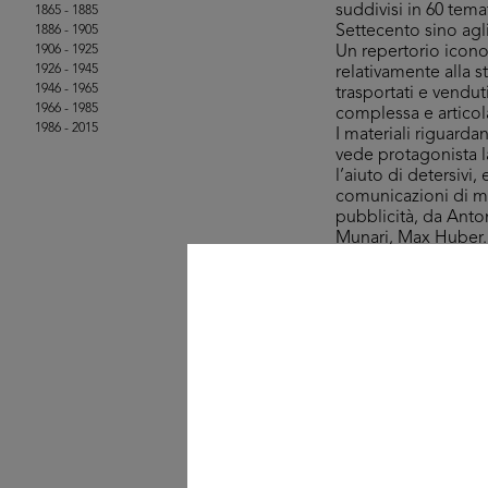
suddivisi in 60 tem
1865 - 1885
Settecento sino agl
1886 - 1905
1906 - 1925
Un repertorio icono
1926 - 1945
relativamente alla s
1946 - 1965
trasportati e vendut
1966 - 1985
complessa e articola
1986 - 2015
I materiali riguard
vede protagonista l
l’aiuto di detersivi
comunicazioni di mass
pubblicità, da Ant
Munari, Max Huber.
La selezione che qu
Magazzini Bocconi, l
merceologici, stili 
graphic design.
Una curiosità è rap
mercato negli anni 
una variopinta pass
acquistare – con la
© Collezione Michele 