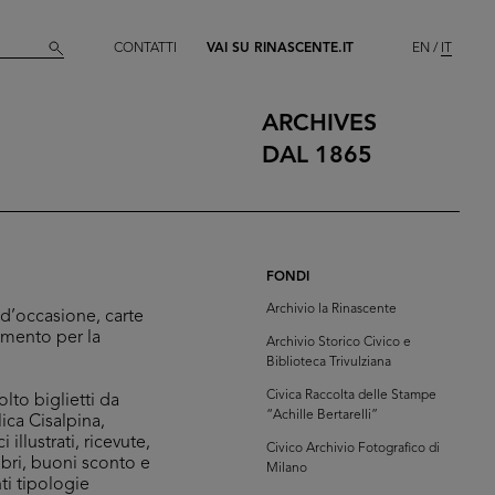
CONTATTI
VAI SU RINASCENTE.IT
EN
IT
ARCHIVES
DAL 1865
FONDI
Archivio la Rinascente
 d’occasione, carte
imento per la
Archivio Storico Civico e
Biblioteca Trivulziana
Civica Raccolta delle Stampe
lto biglietti da
“Achille Bertarelli”
lica Cisalpina,
 illustrati, ricevute,
Civico Archivio Fotografico di
ibri, buoni sconto e
Milano
nti tipologie