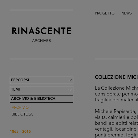
PROGETTO
NEWS
COLLEZIONE MIC
PERCORSI
La Collezione Miche
TEMI
considerate per mol
ARCHIVIO & BIBLIOTECA
fragilità dei materi
ARCHIVIO
Michele Rapisarda, c
BIBLIOTECA
visita, calmieri e p
bandi ed editti relat
ventagli, locandine 
1865 - 2015
punti premio, fogli 