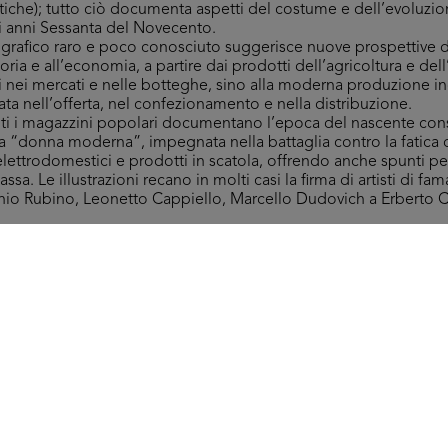
atiche); tutto ciò documenta aspetti del costume e dell’evoluzi
i anni Sessanta del Novecento.
grafico raro e poco conosciuto suggerisce nuove prospettive d
toria e all’economia, a partire dai prodotti dell’agricoltura e del
i nei mercati e nelle botteghe, sino alla moderna produzione ind
ta nell’offerta, nel confezionamento e nella distribuzione.
anti i magazzini popolari documentano l’epoca del nascente co
a “donna moderna”, impegnata nella battaglia contro la fatica
, elettrodomestici e prodotti in scatola, offrendo anche spunti pe
a. Le illustrazioni recano in molti casi la firma di artisti di fam
onio Rubino, Leonetto Cappiello, Marcello Dudovich a Erberto 
i si propone comprende numerosi materiali di differente tipolog
a Rinascente e Upim, utili a ricostruire più di cento anni di ass
di vita e moda, insieme a esempi significativi dell’innovazione 
presentata dal gioco da tavola ‘Il grande magazzino brevettato’,
appena successivi al 1950. Nelle istruzioni si legge: “È un nuov
eggiata tra i reparti del Grande Magazzino dove ognuno può sbi
 dovuta saggezza – tutto quello che gli può occorrere”.
Rapisarda, tutti i diritti riservati.