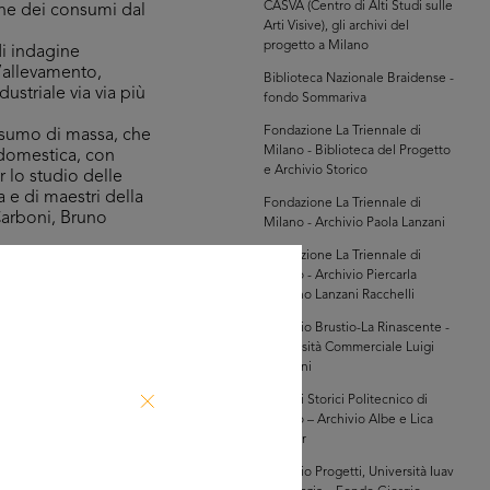
CASVA (Centro di Alti Studi sulle
one dei consumi dal
Arti Visive), gli archivi del
progetto a Milano
i indagine
l’allevamento,
Biblioteca Nazionale Braidense -
ustriale via via più
fondo Sommariva
Fondazione La Triennale di
nsumo di massa, che
Milano - Biblioteca del Progetto
 domestica, con
e Archivio Storico
r lo studio delle
a e di maestri della
Fondazione La Triennale di
Carboni, Bruno
Milano - Archivio Paola Lanzani
Fondazione La Triennale di
Milano - Archivio Piercarla
ia relativi a
Toscano Lanzani Racchelli
ortimenti
nel campo del
Archivio Brustio-La Rinascente -
Università Commerciale Luigi
 presente sul
Bocconi
o gioco. Consiste in
Archivi Storici Politecnico di
zzarrirsi ad
Milano – Archivio Albe e Lica
Steiner
Archivio Progetti, Università Iuav