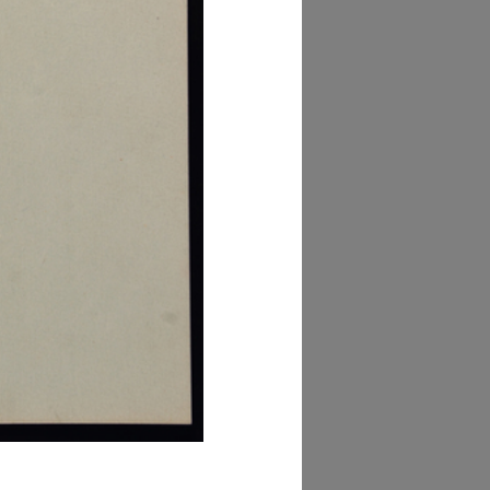
glia PDF
GRANDISCI
lezione Michele
isarda (scatola 'la
ascente', n. 1)
glia PDF
GRANDISCI
lezione Michele
isarda (scatola 'la
ascente', n. 1)