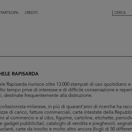
PARTECIPA
CREDITI
HELE RAPISARDA
le Rapisarda riunisce oltre 13.000 stampati di uso quotidiano e
to tempo prive di interesse e di difficile conservazione e reper
ali, destinate frequentemente alla distruzione.
ollezionista milanese, in più di quarant’anni di ricerche ha racco
olizze di carico, fatture commerciali, carte intestate della Repubb
ivi al commercio e al cibo, figurine, cartoline, etichette, periodici
e gadget pubblicitari, cataloghi di vendita e pieghevoli, segnal
volanti, carte da involto e molto altro ancora (fogli di 50 differe