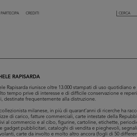
PARTECIPA
CREDITI
HELE RAPISARDA
le Rapisarda riunisce oltre 13.000 stampati di uso quotidiano e
to tempo prive di interesse e di difficile conservazione e reper
ali, destinate frequentemente alla distruzione.
ollezionista milanese, in più di quarant’anni di ricerche ha racco
olizze di carico, fatture commerciali, carte intestate della Repubb
ivi al commercio e al cibo, figurine, cartoline, etichette, periodici
e gadget pubblicitari, cataloghi di vendita e pieghevoli, segnal
volanti, carte da involto e molto altro ancora (fogli di 50 differe