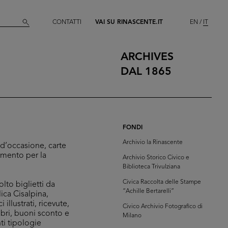
CONTATTI
VAI SU RINASCENTE.IT
EN
IT
ARCHIVES
DAL 1865
FONDI
Archivio la Rinascente
 d’occasione, carte
imento per la
Archivio Storico Civico e
Biblioteca Trivulziana
Civica Raccolta delle Stampe
lto biglietti da
“Achille Bertarelli”
lica Cisalpina,
 illustrati, ricevute,
Civico Archivio Fotografico di
ibri, buoni sconto e
Milano
nti tipologie