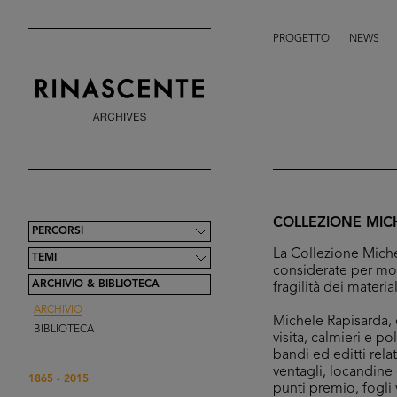
PROGETTO
NEWS
COLLEZIONE MIC
PERCORSI
La Collezione Miche
TEMI
considerate per mol
ARCHIVIO & BIBLIOTECA
fragilità dei materi
ARCHIVIO
Michele Rapisarda, c
BIBLIOTECA
visita, calmieri e p
bandi ed editti relat
ventagli, locandine 
1865 - 2015
punti premio, fogli 