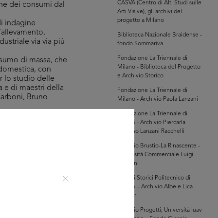
CASVA (Centro di Alti Studi sulle
one dei consumi dal
Arti Visive), gli archivi del
progetto a Milano
i indagine
l’allevamento,
Biblioteca Nazionale Braidense -
ustriale via via più
fondo Sommariva
Fondazione La Triennale di
nsumo di massa, che
Milano - Biblioteca del Progetto
 domestica, con
e Archivio Storico
r lo studio delle
a e di maestri della
Fondazione La Triennale di
Carboni, Bruno
Milano - Archivio Paola Lanzani
Fondazione La Triennale di
Milano - Archivio Piercarla
ia relativi a
Toscano Lanzani Racchelli
ortimenti
nel campo del
Archivio Brustio-La Rinascente -
Università Commerciale Luigi
 presente sul
Bocconi
o gioco. Consiste in
Archivi Storici Politecnico di
zzarrirsi ad
Milano – Archivio Albe e Lica
Steiner
Archivio Progetti, Università Iuav