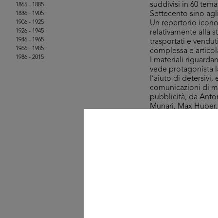
suddivisi in 60 tem
1865 - 1885
Settecento sino agl
1886 - 1905
1906 - 1925
Un repertorio icono
1926 - 1945
relativamente alla s
1946 - 1965
trasportati e vendut
1966 - 1985
complessa e articola
1986 - 2015
I materiali riguard
vede protagonista l
l’aiuto di detersivi
comunicazioni di mass
pubblicità, da Ant
Munari, Max Huber.
La selezione che qu
Magazzini Bocconi, l
merceologici, stili 
graphic design.
Una curiosità è rap
mercato negli anni 
una variopinta pass
acquistare – con la
© Collezione Michele 