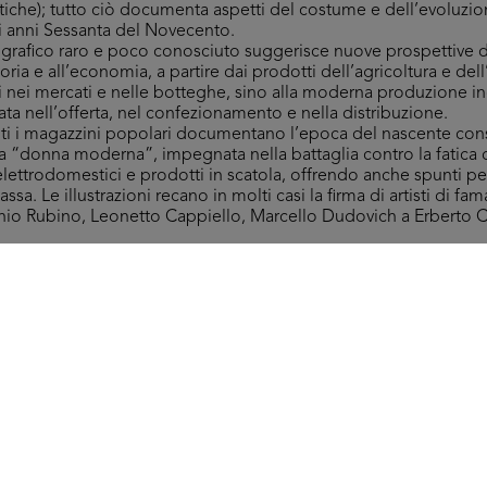
atiche); tutto ciò documenta aspetti del costume e dell’evoluzi
i anni Sessanta del Novecento.
grafico raro e poco conosciuto suggerisce nuove prospettive d
toria e all’economia, a partire dai prodotti dell’agricoltura e del
i nei mercati e nelle botteghe, sino alla moderna produzione ind
ta nell’offerta, nel confezionamento e nella distribuzione.
anti i magazzini popolari documentano l’epoca del nascente co
a “donna moderna”, impegnata nella battaglia contro la fatica
, elettrodomestici e prodotti in scatola, offrendo anche spunti pe
a. Le illustrazioni recano in molti casi la firma di artisti di fam
onio Rubino, Leonetto Cappiello, Marcello Dudovich a Erberto 
i si propone comprende numerosi materiali di differente tipolog
a Rinascente e Upim, utili a ricostruire più di cento anni di ass
di vita e moda, insieme a esempi significativi dell’innovazione 
presentata dal gioco da tavola ‘Il grande magazzino brevettato’,
appena successivi al 1950. Nelle istruzioni si legge: “È un nuov
eggiata tra i reparti del Grande Magazzino dove ognuno può sbi
 dovuta saggezza – tutto quello che gli può occorrere”.
Rapisarda, tutti i diritti riservati.