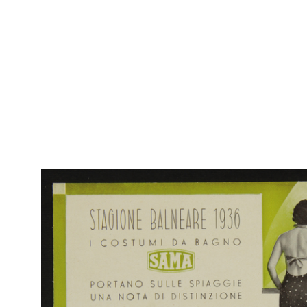
IN
Col
La Rinascente Milano.
Rap
Vendita speciale fiori, mercerie, profumerie, guanti, merletti
Rin
2/1931
Catalogo mensile n. 2, 15 febbraio 1931 - Anno IX
Sfo
IN
Col
Novità autunno inverno 1931-1932. La Rinascente
Rap
9/1931
Rin
Catalogo semestrale n. 22, Milano, 20 settembre 1931 - Anno IX