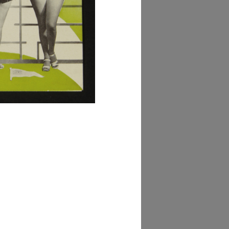
glia PDF
GRANDISCI
lezione Michele
isarda (scatola 'la
ascente', n. 2)
GRANDISCI
lezione Michele
isarda (scatola 'la
ascente', n. 3)