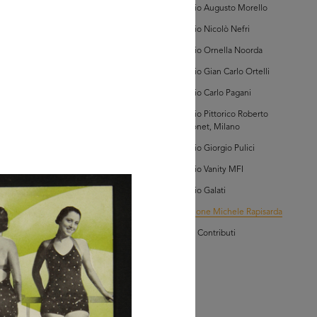
Archivio Augusto Morello
GRANDISCI
Archivio Nicolò Nefri
Archivio Ornella Noorda
lezione Michele
Archivio Gian Carlo Ortelli
isarda (scatola 'la
ascente', n. 2)
Archivio Carlo Pagani
Archivio Pittorico Roberto
Sambonet, Milano
Archivio Giorgio Pulici
Archivio Vanity MFI
glia PDF
Archivio Galati
GRANDISCI
Collezione Michele Rapisarda
I Vostri Contributi
lezione Michele
isarda (scatola 'la
ascente', n. 2)