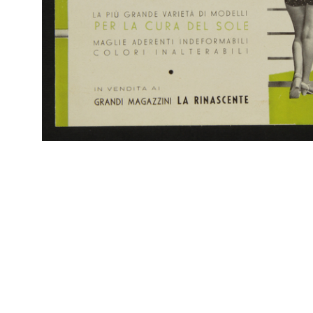
Sfo
IN
Col
La Rinascente, Occasioni Speciali per la Casa
Rap
9/1931
Rin
Catalogo mensile n. 9, Milano, 15 settembre 1931 - IX
[Copertina]
IN
Col
Settimana del cotone alla Rinascente
Rap
[1931]
Rin
Volantino pubblicitario