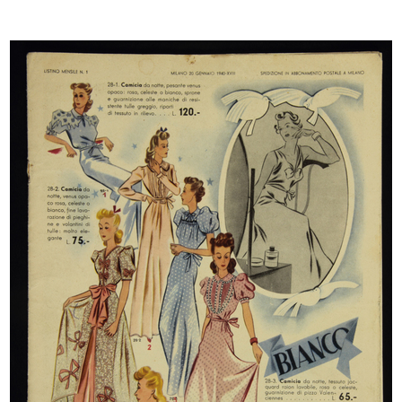
Rinascente Milano Piazza Duomo
11/1937
Listino mensile n. 12, 25 novembre 1937-XVI,
spedizione in abbonamento postale.
[Copertina]
INGRANDISCI
"Upim". Gioia del comperare!
5/1938
Listino bimestrale maggio-giugno 1938-XVI n. 18,
spedizione in abbonamento postale
Sfoglia PDF
INGRANDISCI