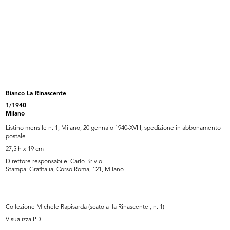
Listino mensile n. 7, Milano, 5 ottobre 1940-XVIII
Sfoglia PDF
INGRANDISCI
Bianco La Rinascente
1/1940
Torino di notte, via Roma, sfondo Stazione di
Milano
Porta Nuova
[1934 - 1940]
Listino mensile n. 1, Milano, 20 gennaio 1940-XVIII, spedizione in abbonamento
postale
Cartolina Upim
27,5 h x 19 cm
Direttore responsabile: Carlo Brivio
Stampa: Grafitalia, Corso Roma, 121, Milano
INGRANDISCI
Collezione Michele Rapisarda (scatola 'la Rinascente', n. 1)
Visualizza PDF