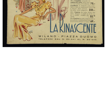
Cartelloni di Dudovich per 'la Rinascente', in
"La Pubblicità d'Italia"
7/1938
Articolo redazionale de "La Pubblicità d'Italia",
rivista mensile, anno II, n. 13-14, luglio-agosto 1938-
XVI
Sfoglia PDF
INGRANDISCI
La Rinascente, novità primavera estate 1939
3/1939
Listino mensile n. 3, Milano, 18 marzo 1939-XVII,
spedizione in abbonamento postale
Sfoglia PDF