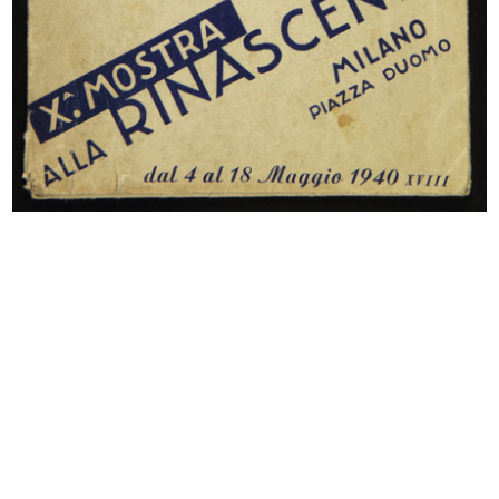
Tussorina
Campionario di tessuti.
[Pieghevole]
Sfoglia PDF
INGRANDISCI
Ho trovato...
Rinascente, i grandi magazzini che offrono
novità, varietà e prezzo
Locandina pubblicitaria