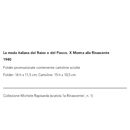
Gadget omaggio.
[Recto e verso]
Sfoglia PDF
INGRANDISCI
La moda italiana del Raion e del Fiocco. X Mostra alla Rinascente
1940
Ho trovato... Rinascente, i grandi magazzini
che offrono novità, varietà e prezzo
Folder promozionale contenente cartoline sciolte
Folder: 16 h x 11,5 cm; Cartoline: 15 h x 10,5 cm
Locandina pubblicitaria
Collezione Michele Rapisarda (scatola 'la Rinascente', n. 1)
INGRANDISCI