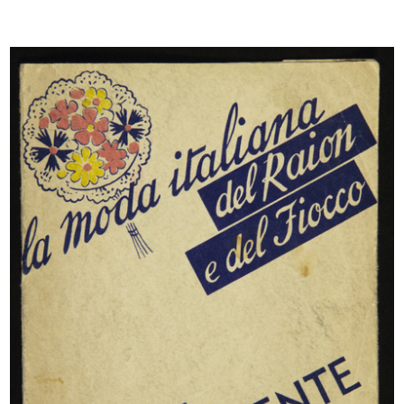
Frammento di carta velina da involto con logo
lR
INGRANDISCI
la Rinascente, di tutto il meglio
Carta assorbente
INGRANDISCI