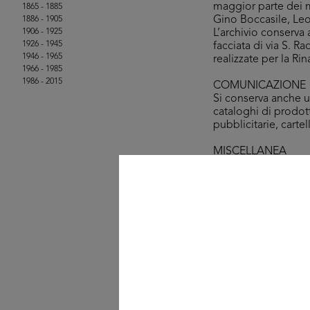
maggior parte dei m
1865 - 1885
Gino Boccasile, Leo
1886 - 1905
1906 - 1925
L’archivio conserva 
1926 - 1945
facciata di via S. 
1946 - 1965
realizzate per la Ri
1966 - 1985
1986 - 2015
COMUNICAZIONE
Si conserva anche 
cataloghi di prodott
pubblicitarie, cartel
MISCELLANEA
Si conserva il fasci
gennaio 1980 e il ca
© la Rinascente, tutti 