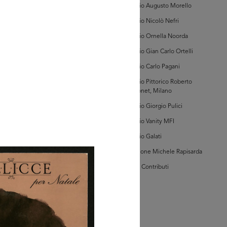
Archivio Augusto Morello
hivio la Rinascente
Archivio Nicolò Nefri
anifesti (M.D.4)
Archivio Ornella Noorda
Archivio Gian Carlo Ortelli
Archivio Carlo Pagani
Archivio Pittorico Roberto
Sambonet, Milano
Archivio Giorgio Pulici
GRANDISCI
Archivio Vanity MFI
hivio la Rinascente
Archivio Galati
anifesti (M.D.5)
Collezione Michele Rapisarda
I Vostri Contributi