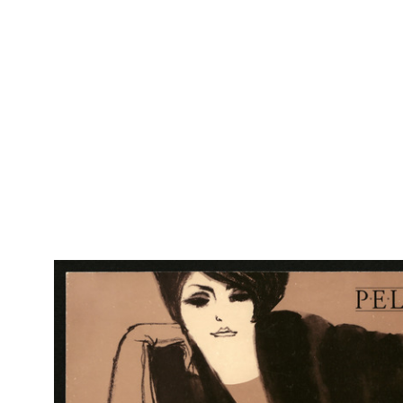
Marcello Dudovich
Arc
- M
Alla Rinascente prodotti italiani
Litografia
IN
Marcello Dudovich
Arc
- M
Alla Rinascente 9 giorni della massaia. 10.000 occasioni
Litografia