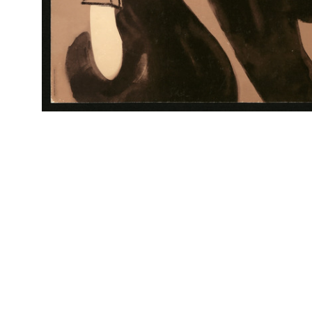
IN
Marcello Dudovich
Arc
- M
Rinascente. Massaie felici. 10.000 occasioni
Litografia
IN
Marcello Dudovich
Arc
- M
Alla Rinascente novità primaverili
Litografia