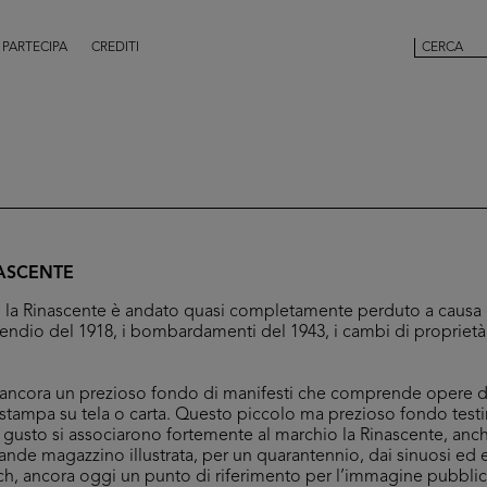
PARTECIPA
CREDITI
NASCENTE
de la Rinascente è andato quasi completamente perduto a causa 
cendio del 1918, i bombardamenti del 1943, i cambi di proprietà
a ancora un prezioso fondo di manifesti che comprende opere di 
a stampa su tela o carta. Questo piccolo ma prezioso fondo te
n gusto si associarono fortemente al marchio la Rinascente, anc
ande magazzino illustrata, per un quarantennio, dai sinuosi ed e
h, ancora oggi un punto di riferimento per l’immagine pubblicita