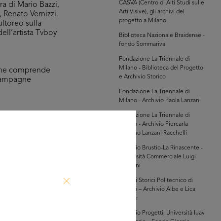
CASVA (Centro di Alti Studi sulle
a di Mario Bazzi,
Arti Visive), gli archivi del
 Renato Vernizzi.
progetto a Milano
ultoreo sulla
ell’artista Tvboy
Biblioteca Nazionale Braidense -
fondo Sommariva
Fondazione La Triennale di
Milano - Biblioteca del Progetto
 che comprende
e Archivio Storico
r campagne
Fondazione La Triennale di
Milano - Archivio Paola Lanzani
Fondazione La Triennale di
andi magazzini lR,
Milano - Archivio Piercarla
itrice, Milano 1988.
Toscano Lanzani Racchelli
Archivio Brustio-La Rinascente -
Università Commerciale Luigi
Bocconi
Archivi Storici Politecnico di
Milano – Archivio Albe e Lica
Steiner
hivio la Rinascente
anifesti (P.64)
Archivio Progetti, Università Iuav