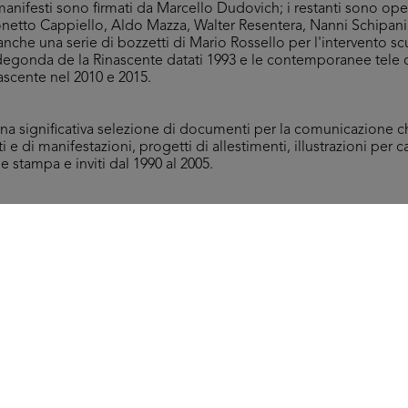
anifesti sono firmati da Marcello Dudovich; i restanti sono oper
netto Cappiello, Aldo Mazza, Walter Resentera, Nanni Schipani,
anche una serie di bozzetti di Mario Rossello per l'intervento sc
Radegonda de la Rinascente datati 1993 e le contemporanee tele d
nascente nel 2010 e 2015.
una significativa selezione di documenti per la comunicazione
i e di manifestazioni, progetti di allestimenti, illustrazioni pe
le stampa e inviti dal 1990 al 2005.
colo dattiloscritto Gli obiettivi e le politiche commerciali dei gr
talogo della mostra I Mezzari, tra oriente e occidente, Sagep Ed
i diritti riservati.
Tutti i contenuti
Manifesti
Comunicazione
Miscellanea
Marcello Dudovich
Arc
- M
Rinascente. Mare monti campagna