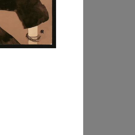
GRANDISCI
hivio la Rinascente
anifesti (M.D.7)
GRANDISCI
hivio la Rinascente
anifesti (M.D.10)