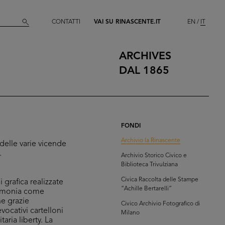
CONTATTI
VAI SU RINASCENTE.IT
EN
IT
ARCHIVES
DAL 1865
FONDI
Archivio la Rinascente
delle varie vicende
.
Archivio Storico Civico e
Biblioteca Trivulziana
Civica Raccolta delle Stampe
grafica realizzate
“Achille Bertarelli”
stimonia come
he grazie
Civico Archivio Fotografico di
vocativi cartelloni
Milano
ria liberty. La