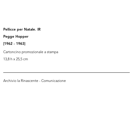
INGRANDISCI
Marcello Dudovich
[A La Rinascente bagni vacanze]
Pellicce per Natale. lR
[1949 ca.]
Pegge Hopper
Bozzetto per manifesto
[1962 - 1963]
Collage e tecnica mista su carta
Cartoncino promozionale a stampa
13,8 h x 25,5 cm
INGRANDISCI
Archivio la Rinascente - Comunicazione
Marcello Dudovich
Trofeo Rinascente
1949
Litografia
Fratelli Pirovano Arti Grafiche