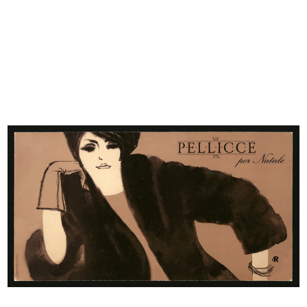
INGRANDISCI
Marcello Dudovich
La Rinascente torna a Napoli più grande e più
bella
1948 ca.
Litografia
Fratelli Pirovano
Manifesto di riapertura della Filiale Rinascente di
Napoli
INGRANDISCI
Marcello Dudovich
La Rinascente torna a Napoli più grande e più
bella
1948 ca.
Bozzetto per il manifesto di riapertura della Filiale