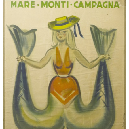
INGRANDISCI
Marcello Dudovich
Alla Rinascente prodotti italiani
Litografia
INGRANDISCI
Marcello Dudovich
Alla Rinascente 9 giorni della massaia. 10.000
occasioni
Litografia