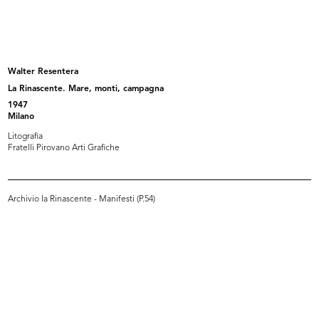
INGRANDISCI
Bellezza speciale estate, la Rinascente.
Magazine di bellezza e stile
Walter Resentera
La Rinascente. Mare, monti, campagna
1947
Milano
Litografia
Fratelli Pirovano Arti Grafiche
Sfoglia PDF
INGRANDISCI
Archivio la Rinascente - Manifesti (P.54)
Il diario della sposa. Scelta per scelta dall'abito
alla lista nozze, la Rinascente
Catalogo