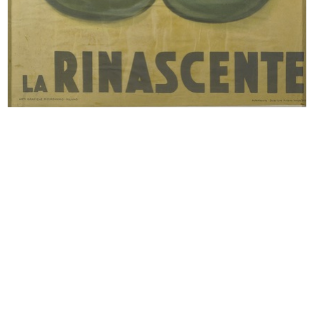
INGRANDISCI
Marcello Dudovich
Rinascente. Massaie felici. 10.000 occasioni
Litografia
INGRANDISCI
Marcello Dudovich
Alla Rinascente novità primaverili