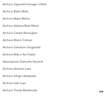
Archivio Saporetti Immagini d'Arte
Archivio Ballo+Ballo
Archivio Mario Bellini
Archivio Adriana Botti Monti
Archivio Cesare Breveglieri
Archivio Mario Cristiani
Archivio Salvatore Gregorietti
Archivio Max e Aoi Huber
Associazione Giancarlo Iliprandi
Archivio Amneris Latis
Archivio Serge Libiszewski
Archivio Italo Lupi
Archivio Tomás Maldonado
Archivio Ettore Mariani
Archivio Rosanna Monzini