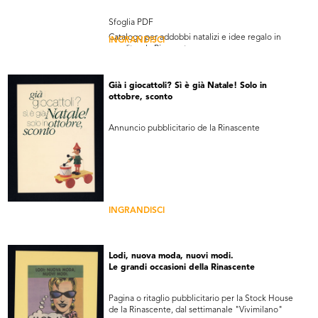
Sfoglia PDF
Catalogo per addobbi natalizi e idee regalo in
INGRANDISCI
vendita a la Rinasente
Già i giocattoli? Sì è già Natale! Solo in
ottobre, sconto
Annuncio pubblicitario de la Rinascente
INGRANDISCI
Lodi, nuova moda, nuovi modi.
Le grandi occasioni della Rinascente
Pagina o ritaglio pubblicitario per la Stock House
de la Rinascente, dal settimanale "Vivimilano"