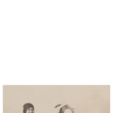
INGRANDISCI
Marcello Dudovich
[Schizzo a pastello su carta per manifesto de la
Rinascente]
INGRANDISCI
Marcello Dudovich
[Studio a matita e pastello su carta per
manifesto de la Rinascente]