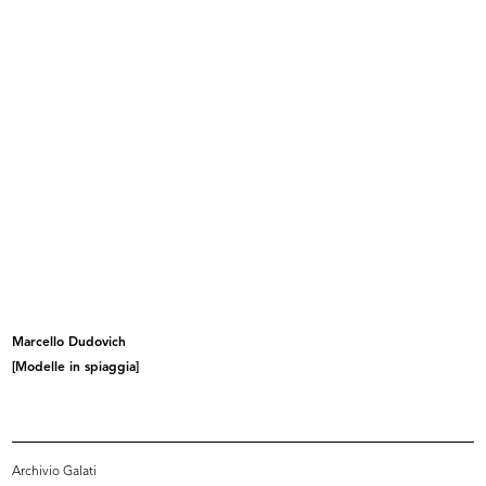
INGRANDISCI
Marcello Dudovich
[Modella in posa]
INGRANDISCI
Marcello Dudovich
Marcello Dudovich
[Modelle in spiaggia]
[Spettatrici fotografate a un concorso ippico]
Archivio Galati