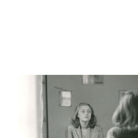
Marcello Dudovich
Arc
[Modella in posa]
IN
Marcello Dudovich
Arc
[Modella in posa]