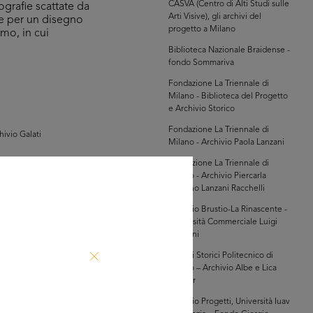
CASVA (Centro di Alti Studi sulle
ografie scattate da
Arti Visive), gli archivi del
ne per un disegno
progetto a Milano
imo, in cui
Biblioteca Nazionale Braidense -
fondo Sommariva
Fondazione La Triennale di
Milano - Biblioteca del Progetto
e Archivio Storico
Fondazione La Triennale di
hivio Galati
Milano - Archivio Paola Lanzani
Fondazione La Triennale di
Milano - Archivio Piercarla
Toscano Lanzani Racchelli
Archivio Brustio-La Rinascente -
Università Commerciale Luigi
Bocconi
Archivi Storici Politecnico di
GRANDISCI
Milano – Archivio Albe e Lica
Steiner
Archivio Progetti, Università Iuav
hivio Galati