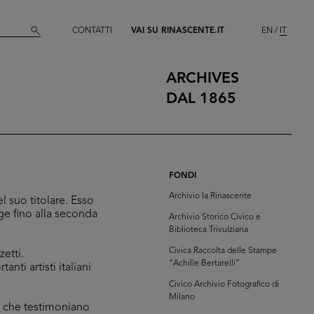
CONTATTI
VAI SU RINASCENTE.IT
EN
IT
ARCHIVES
DAL 1865
FONDI
Archivio la Rinascente
el suo titolare. Esso
ge fino alla seconda
Archivio Storico Civico e
Biblioteca Trivulziana
Civica Raccolta delle Stampe
etti.
“Achille Bertarelli”
nti artisti italiani
Civico Archivio Fotografico di
Milano
i che testimoniano