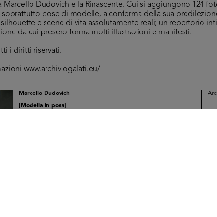
ra Marcello Dudovich e la Rinascente. Cui si aggiungono 124 fot
i soprattutto pose di modelle, a conferma della sua predilezio
ilhouette e scene di vita assolutamente reali; un repertorio int
zione da cui presero forma molti illustrazioni e manifesti.
i i diritti riservati.
mazioni
www.archiviogalati.eu/
Marcello Dudovich
Arc
[Modella in posa]
IN
Marcello Dudovich
Arc