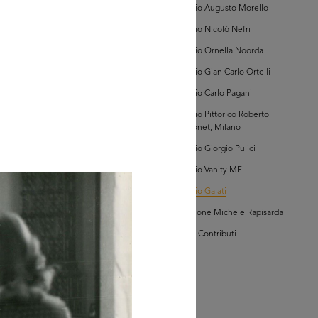
Archivio Augusto Morello
Archivio Nicolò Nefri
hivio Galati
Archivio Ornella Noorda
Archivio Gian Carlo Ortelli
Archivio Carlo Pagani
Archivio Pittorico Roberto
Sambonet, Milano
Archivio Giorgio Pulici
GRANDISCI
Archivio Vanity MFI
Archivio Galati
hivio Galati
Collezione Michele Rapisarda
I Vostri Contributi