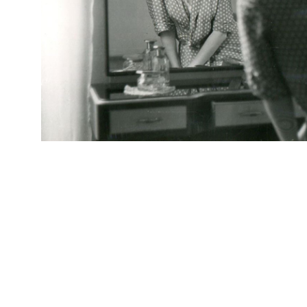
IN
Marcello Dudovich
Arc
[Modella in posa]
IN
Marcello Dudovich
Arc
[Modella in posa]