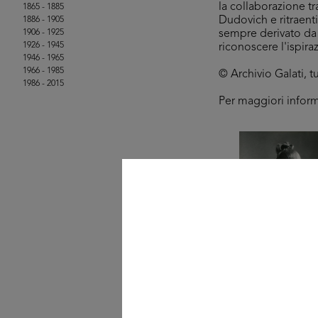
la collaborazione t
1865 - 1885
Dudovich e ritraent
1886 - 1905
1906 - 1925
sempre derivato da s
1926 - 1945
riconoscere l'ispira
1946 - 1965
1966 - 1985
© Archivio Galati, tutt
1986 - 2015
Per maggiori infor