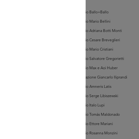
d'Arte
hivio Galati
Archivio Ballo+Ballo
Archivio Mario Bellini
Archivio Adriana Botti Monti
Archivio Cesare Breveglieri
Archivio Mario Cristiani
Archivio Salvatore Gregorietti
GRANDISCI
Archivio Max e Aoi Huber
Associazione Giancarlo Iliprandi
hivio Galati
Archivio Amneris Latis
Archivio Serge Libiszewski
Archivio Italo Lupi
Archivio Tomás Maldonado
Archivio Ettore Mariani
Archivio Rosanna Monzini
GRANDISCI