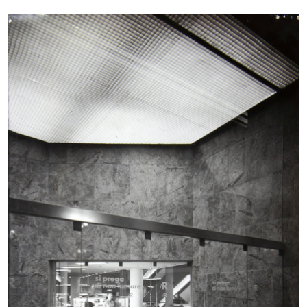
conservata nell’Archivio. In conclusione, si propone un
curioso diario di bordo che racconta giorno dopo giorno il
viaggio compiuto in Giappone dall’Architetto insieme a
Longo Dente e Lacagnina per la ricerca di prodotti e
materiali.
© Archivio Carlo Pagani, tutti i diritti riservati.
La Rinascente, sede di Milano Piazza del
Duomo: esterni
Arch. Carlo Pagani, progettista delle vetrine,
degli ingressi, dell'architettura degli interni e
dell'arredamento
1950
Particolare dell’ingresso centrale, prospicente la
facciata del sottoportico. È da notare la
caratteristica dell’ingr...
INGRANDISCI
La Rinascente, sede di Milano Piazza del
Duomo: esterni