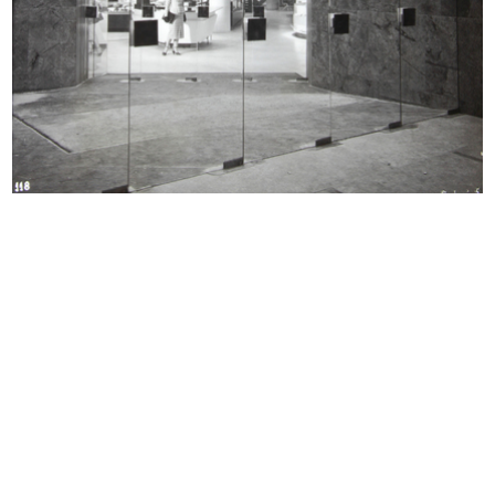
Arch. Carlo Pagani, progettista delle vetrine,
degli ingressi, dell'architettura degli interni e
dell'arredamento
1950
Ingresso di via S. Raffaele. Il soffitto luminoso a
nido d’ape valorizza il grande pannello, un mosaico
del pittore M...
INGRANDISCI
La Rinascente, sede di Milano Piazza del
Duomo: esterni
Arch. Carlo Pagani, progettista delle vetrine,
degli ingressi, dell'architettura degli interni e
dell'arredamento
1950
Visione di una parte delle vetrine del sottoportico.
È visibile la funzione della vetrina superiore
liberata dalle qu...
INGRANDISCI