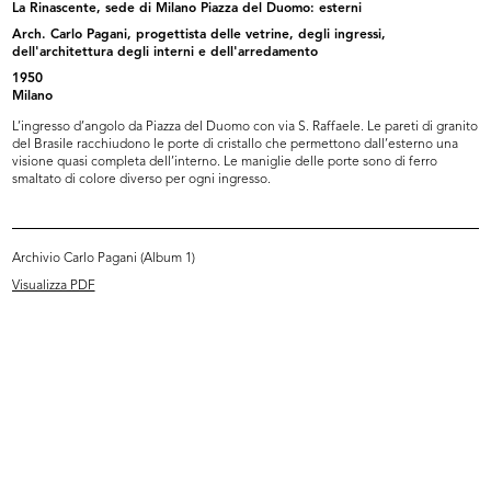
La Rinascente, sede di Milano Piazza del Duomo: esterni
1950
Arch. Carlo Pagani, progettista delle vetrine, degli ingressi,
Uno scorcio del piano sotterraneo. In primo piano
dell'architettura degli interni e dell'arredamento
sono i mobili del reparto cristalleria. I piani di
esposizione sono...
1950
Milano
INGRANDISCI
L’ingresso d’angolo da Piazza del Duomo con via S. Raffaele. Le pareti di granito
del Brasile racchiudono le porte di cristallo che permettono dall’esterno una
visione quasi completa dell’interno. Le maniglie delle porte sono di ferro
La Rinascente, sede di Milano Piazza del
smaltato di colore diverso per ogni ingresso.
Duomo: piano sotterraneo
Arch. Carlo Pagani, progettista delle vetrine,
degli ingressi, dell'architettura degli interni e
dell'arredamento
Archivio Carlo Pagani (Album 1)
1950
Visualizza PDF
Un angolo del reparto ceramica. Il mobile ha una
forma a stella triangolare a diversi ripiani arretrati
per l’offerta...
INGRANDISCI
La Rinascente, sede di Milano Piazza del
Duomo: piano sotterraneo
Arch. Carlo Pagani, progettista delle vetrine,