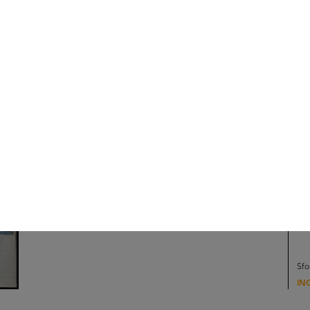
di 
18.000.000.000]
(Att
11/1965
Fas
IN
Arc
[Notifica conferimento di Mandato ad negotia al Dott. Giorgio
di 
Brustio, Direttore Generale della S.p.A. La Rinascente]
(Att
12/1965
Fas
Sfo
IN