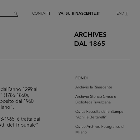
CONTATTI
VAI SU RINASCENTE.IT
EN
IT
ARCHIVES
DAL 1865
FONDI
Archivio la Rinascente
dall’anno 1299 al
” (1786-1860),
Archivio Storico Civico e
eposito dal 1960
Biblioteca Trivulziana
ilano”.
Civica Raccolta delle Stampe
“Achille Bertarelli”
-1965, è tratta dai
Atti del Tribunale”
Civico Archivio Fotografico di
Milano