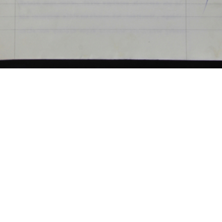
Fas
IN
Arc
[Notifica conferimento di Mandato al Dott. Giancarlo Celli
di 
quale Direttore della Filiale La Rinascente in Napoli-Via ...
(Att
10/1965
Fas
Sfo
IN
Arc
[Notifica effettuazione aumento di capitale sociale a £