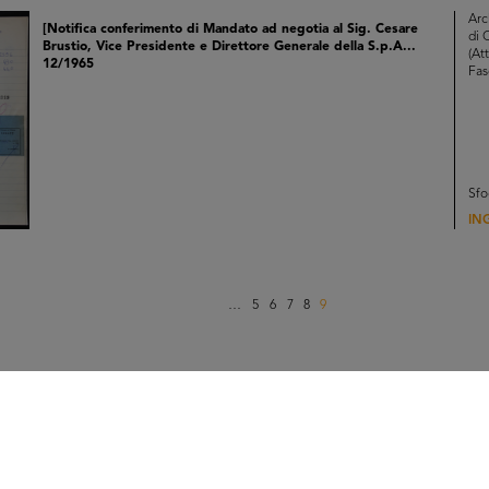
Arc
[Notifica conferimento di Mandato ad negotia al Sig. Cesare
di 
Brustio, Vice Presidente e Direttore Generale della S.p.A...
(Att
12/1965
Fas
Sfo
IN
…
5
6
7
8
9