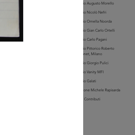
c. 68469)
Archivio Augusto Morello
Archivio Nicolò Nefri
Archivio Ornella Noorda
Archivio Gian Carlo Ortelli
Archivio Carlo Pagani
GRANDISCI
Archivio Pittorico Roberto
Sambonet, Milano
hivio della Camera
Commercio Milano
Archivio Giorgio Pulici
i di Tribunale, Vol. I,
Archivio Vanity MFI
c. 69196)
Archivio Galati
Collezione Michele Rapisarda
I Vostri Contributi
glia PDF
GRANDISCI
hivio della Camera