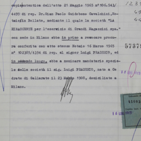
Sfo
IN
Arc
[Accettazione carica di Amministratore della S.p.A. La
di 
Rinascente del Dott. Corrado Ciuti (in sostituzione del
(Att
Consig...
Fas
18/10/1965
Sfo
IN
Arc
[Cessazione carica di Amministratore della S.p.A. La
di 
Rinascente del Dott. Remo Vigorelli]
(Att
10/1965