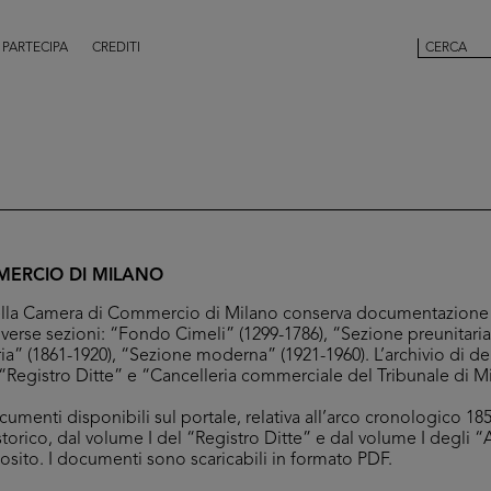
PARTECIPA
CREDITI
ERCIO DI MILANO
 della Camera di Commercio di Milano conserva documentazione 
iverse sezioni: “Fondo Cimeli” (1299-1786), “Sezione preunitaria
ia” (1861-1920), “Sezione moderna” (1921-1960). L’archivio di d
Registro Ditte” e “Cancelleria commerciale del Tribunale di M
umenti disponibili sul portale, relativa all’arco cronologico 1853
storico, dal volume I del “Registro Ditte” e dal volume I degli “
posito. I documenti sono scaricabili in formato PDF.