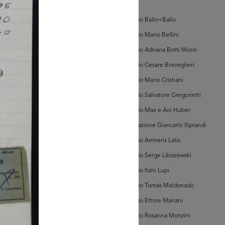
d'Arte
Archivio Ballo+Ballo
Archivio Mario Bellini
glia PDF
Archivio Adriana Botti Monti
GRANDISCI
Archivio Cesare Breveglieri
Archivio Mario Cristiani
hivio della Camera
Commercio Milano
Archivio Salvatore Gregorietti
i di Tribunale, Vol. I,
c. 68470)
Archivio Max e Aoi Huber
Associazione Giancarlo Iliprandi
Archivio Amneris Latis
Archivio Serge Libiszewski
glia PDF
Archivio Italo Lupi
GRANDISCI
Archivio Tomás Maldonado
Archivio Ettore Mariani
hivio della Camera
Commercio Milano
Archivio Rosanna Monzini
i di Tribunale, Vol. I,