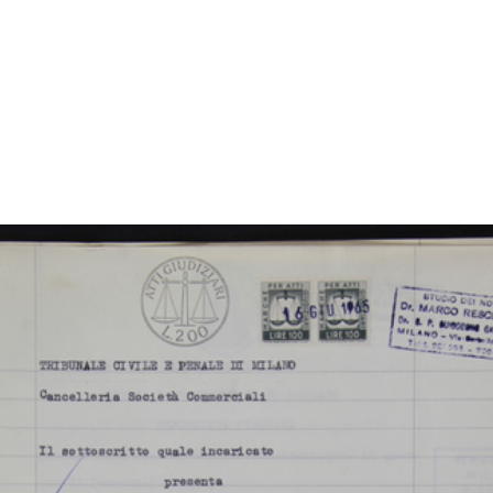
Sfo
IN
Arc
[Notifica Revoca e conferimento di Mandato al Sig. Sergio Del
di 
Grosso quale Gerente del Magazzino Upim in Milano-Via M...
(Att
7/1965
Fas
Sfo
IN
Arc
[Notifica Revoca e conferimento di Mandato al Sig. Ladislao
di 
Wappner quale Gerente del Magazzino Upim in Roma-Libia]
(Att
7/1965
Fas