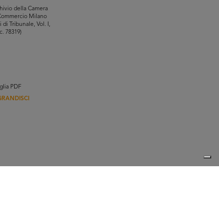
hivio della Camera
Commercio Milano
i di Tribunale, Vol. I,
c. 78319)
glia PDF
GRANDISCI