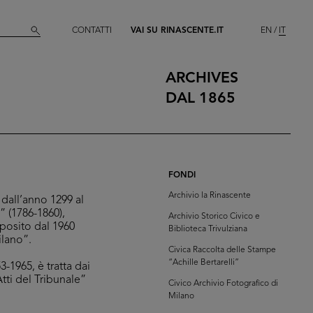
CONTATTI
VAI SU RINASCENTE.IT
EN
IT
ARCHIVES
DAL 1865
FONDI
Archivio la Rinascente
dall’anno 1299 al
” (1786-1860),
Archivio Storico Civico e
eposito dal 1960
Biblioteca Trivulziana
ilano”.
Civica Raccolta delle Stampe
“Achille Bertarelli”
-1965, è tratta dai
Atti del Tribunale”
Civico Archivio Fotografico di
Milano