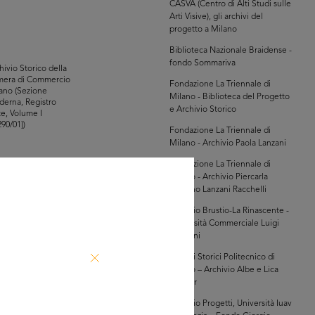
CASVA (Centro di Alti Studi sulle
Arti Visive), gli archivi del
progetto a Milano
Biblioteca Nazionale Braidense -
fondo Sommariva
hivio Storico della
mera di Commercio
Fondazione La Triennale di
ano (Sezione
Milano - Biblioteca del Progetto
erna, Registro
e Archivio Storico
te, Volume I
290/01])
Fondazione La Triennale di
Milano - Archivio Paola Lanzani
Fondazione La Triennale di
Milano - Archivio Piercarla
glia PDF
Toscano Lanzani Racchelli
GRANDISCI
Archivio Brustio-La Rinascente -
Università Commerciale Luigi
Bocconi
hivio Storico della
mera di Commercio
Archivi Storici Politecnico di
ano (Sezione
Milano – Archivio Albe e Lica
erna, Registro
te, Volume I
Steiner
290/01])
Archivio Progetti, Università Iuav