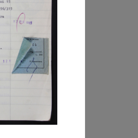
Commercio Milano
i di Tribunale, Vol. I,
c. 3528)
glia PDF
GRANDISCI
hivio della Camera
Commercio Milano
gistro Ditte, Volume
61290/01])
glia PDF
GRANDISCI