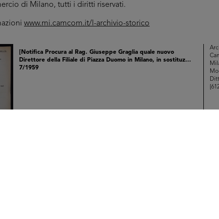
o di Milano, tutti i diritti riservati.
mazioni
www.mi.camcom.it/l-archivio-storico
Arc
[Notifica Procura al Rag. Giuseppe Graglia quale nuovo
Ca
Direttore della Filiale di Piazza Duomo in Milano, in sostituz...
Mil
7/1959
Mod
Dit
[61
Sfo
IN
Arc
[Notifica apertura due Magazzini Deposito merci in Milano-
Ca
Affori]
Mil
9/1959
Mod
Dit
[61