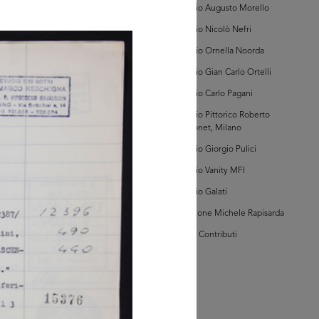
erna, Registro
Archivio Augusto Morello
te, Volume I
290/01])
Archivio Nicolò Nefri
Archivio Ornella Noorda
Archivio Gian Carlo Ortelli
glia PDF
Archivio Carlo Pagani
GRANDISCI
Archivio Pittorico Roberto
Sambonet, Milano
hivio Storico della
mera di Commercio
Archivio Giorgio Pulici
ano (Sezione
Archivio Vanity MFI
erna, Registro
te, Volume I
Archivio Galati
290/01])
Collezione Michele Rapisarda
I Vostri Contributi
glia PDF
GRANDISCI
hivio della Camera