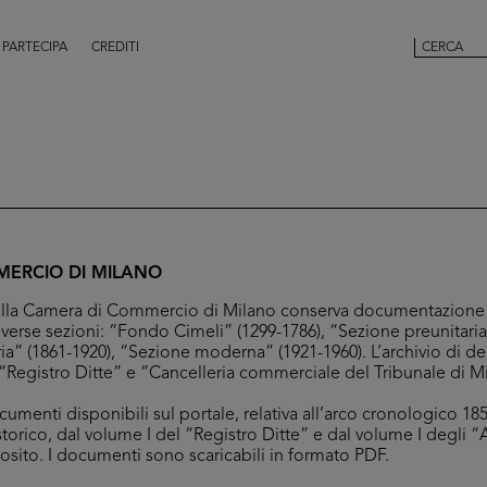
PARTECIPA
CREDITI
ERCIO DI MILANO
 della Camera di Commercio di Milano conserva documentazione 
iverse sezioni: “Fondo Cimeli” (1299-1786), “Sezione preunitaria
ia” (1861-1920), “Sezione moderna” (1921-1960). L’archivio di d
Registro Ditte” e “Cancelleria commerciale del Tribunale di M
umenti disponibili sul portale, relativa all’arco cronologico 1853
storico, dal volume I del “Registro Ditte” e dal volume I degli “
posito. I documenti sono scaricabili in formato PDF.