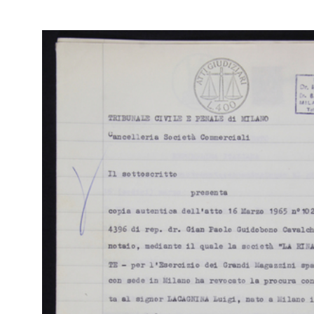
Mod
Dit
[61
Sfo
IN
Arc
[Notifica assenso dell'Assemblea Speciale degli Azionisti
Ca
(azioni di categoria A privilegiate) alla delibera di modif...
Mil
27/12/1960
Mod
Dit
[61
Sfo
IN
Arc
[Notifica assenso alla delibera di modifica dell'art. 5 dello