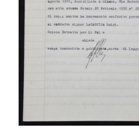
di 
Statuto (Verbale dell'Assemblea Speciale del 19/12/1960)]
(Att
1/1961
Fas
Sfo
IN
Arc
[Notifica apertura nuovo Magazzino Upim di vendita in Milano-
di 
Via Giambellino]
(Re
3/1961
I [
Sfo
IN