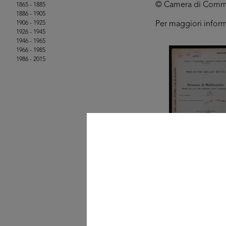
© Camera di Commerci
1865 - 1885
1886 - 1905
1906 - 1925
Per maggiori infor
1926 - 1945
1946 - 1965
1966 - 1985
1986 - 2015