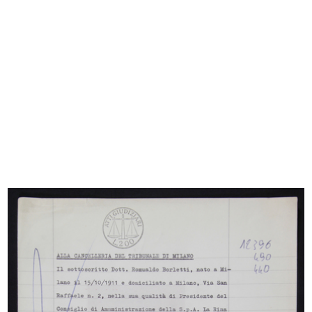
[Notifica nomina del Dott. Luigi Brindicci,
revisore dei Conti, in sostituzione al Sindaco
Dott. Giuseppe Dommarco di...
2/1964
INGRANDISCI
[Notifica nomine: Dott. Luigi Brindicci a Sindaco
Effettivo, Dott. Guido Severgnini a Revisore
ufficiale dei Conti (i...
5/1964
Sfoglia PDF
INGRANDISCI