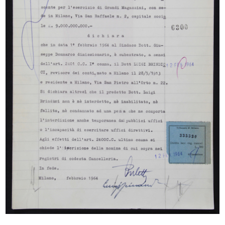
[Verbale di Deposito di Bilancio: estratto
Verbale di Assemblea del 19/05/1964 con
presentazione del Bilancio al 31/0...
9/6/1964
Sfoglia PDF
INGRANDISCI
[Notifica Revoca e conferimento di Mandato al
Sig. Francesco Covini quale Gerente del
Magazzino Upim in Milano-Via Ma...
14/8/1964
Sfoglia PDF