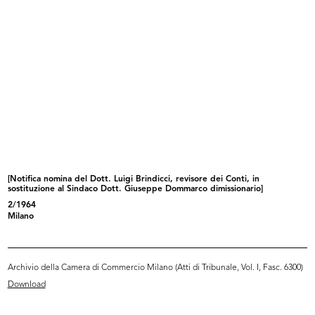
28/4/1965
Sfoglia PDF
INGRANDISCI
[Notifica conferimento di Mandato al Sig. Mario
Nebbia quale Gerente del Magazzino Upim in
Milano-Via Traversi angolo...
[Notifica nomina del Dott. Luigi Brindicci, revisore dei Conti, in
28/4/1965
sostituzione al Sindaco Dott. Giuseppe Dommarco dimissionario]
2/1964
Milano
Sfoglia PDF
Archivio della Camera di Commercio Milano (Atti di Tribunale, Vol. I, Fasc. 6300)
INGRANDISCI
Download
[Notifica conferimento di Mandato al Rag. Luigi