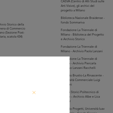
CASVA (Centro di Alti Studi sulle
Arti Visive), gli archivi del
progetto a Milano
Biblioteca Nazionale Braidense -
fondo Sommariva
hivio Storico della
mera di Commercio
Fondazione La Triennale di
ano (Sezione Post-
Milano - Biblioteca del Progetto
taria, scatola 434)
e Archivio Storico
Fondazione La Triennale di
Milano - Archivio Paola Lanzani
Fondazione La Triennale di
Milano - Archivio Piercarla
glia PDF
Toscano Lanzani Racchelli
GRANDISCI
Archivio Brustio-La Rinascente -
Università Commerciale Luigi
Bocconi
hivio Storico della
mera di Commercio
Archivi Storici Politecnico di
ano (Sezione Post-
Milano – Archivio Albe e Lica
taria, scatola 434)
Steiner
Archivio Progetti, Università Iuav