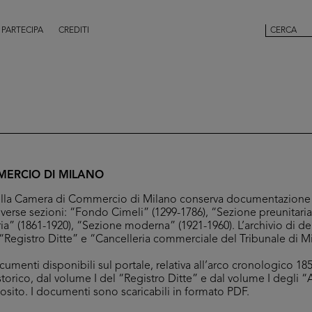
PARTECIPA
CREDITI
ERCIO DI MILANO
 della Camera di Commercio di Milano conserva documentazione 
iverse sezioni: “Fondo Cimeli” (1299-1786), “Sezione preunitaria
ia” (1861-1920), “Sezione moderna” (1921-1960). L’archivio di d
Registro Ditte” e “Cancelleria commerciale del Tribunale di M
umenti disponibili sul portale, relativa all’arco cronologico 1853
storico, dal volume I del “Registro Ditte” e dal volume I degli “
posito. I documenti sono scaricabili in formato PDF.