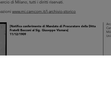
o di Milano, tutti i diritti riservati.
mazioni
www.mi.camcom.it/l-archivio-storico
Arc
[Notifica conferimento di Mandato di Procuratore della Ditta
Ca
Fratelli Bocconi al Sig. Giuseppe Vismara]
Mil
11/12/1909
Uni
Sfo
IN
Arc
[Notifica conferimento di Mandato di Procura della Ditta
Ca
Fratelli Bocconi ai Sigg. Cav. Oddo Giambartolomei e Fulvio ...
Mil
14/12/1909
Uni