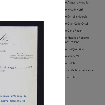
taria, scatola 434)
Archivio Augusto Morello
Archivio Nicolò Nefri
Archivio Ornella Noorda
Archivio Gian Carlo Ortelli
Archivio Carlo Pagani
GRANDISCI
Archivio Pittorico Roberto
Sambonet, Milano
hivio Storico della
mera di Commercio
Archivio Giorgio Pulici
ano (Sezione Post-
Archivio Vanity MFI
taria, scatola 434)
Archivio Galati
Collezione Michele Rapisarda
I Vostri Contributi
GRANDISCI
hivio Storico della