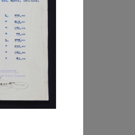
mera di Commercio
ano (Sezione Post-
taria, scatola 434)
glia PDF
GRANDISCI
hivio Storico della
mera di Commercio
ano (Sezione Post-
taria, scatola 434)
GRANDISCI