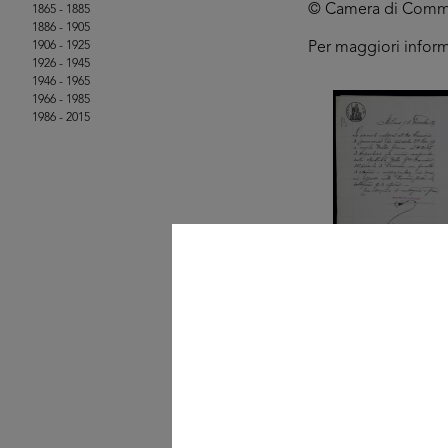
© Camera di Commerci
1865 - 1885
1886 - 1905
1906 - 1925
Per maggiori infor
1926 - 1945
1946 - 1965
1966 - 1985
1986 - 2015