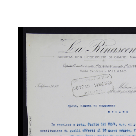
Uni
10/11/1914
IN
Giuseppe Vismara
Arc
Ca
[Denuncia di Ditta in nome proprio, a favore di Ettore Bocconi
Mil
per la Ditta Fratelli Bocconi]
Uni
10/12/1914
IN
Arc
[Notifica nomina di Direttore Generale della Ditta Fratelli