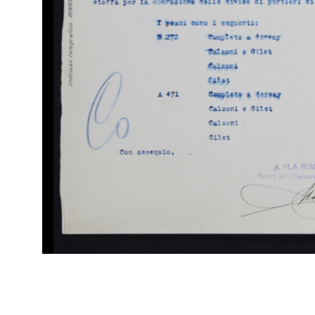
Ca
Bocconi al Sig. Giuseppe Berruti]
Mil
25/4/1916
Uni
Sfo
IN
Arc
[Notifica cessazione della Ditta Alle Città d'Italia]
Ca
21/8/1917
Mil
Uni
IN