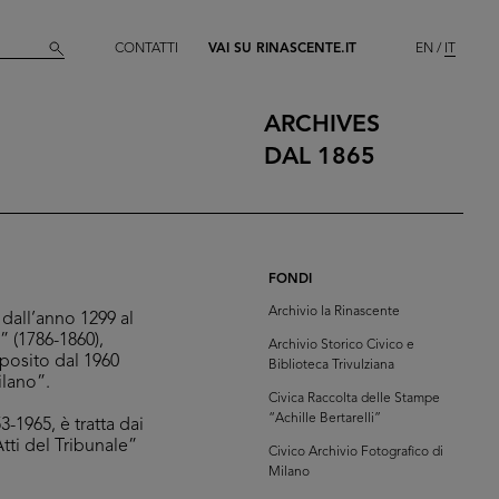
CONTATTI
VAI SU RINASCENTE.IT
EN
IT
ARCHIVES
DAL 1865
FONDI
Archivio la Rinascente
dall’anno 1299 al
” (1786-1860),
Archivio Storico Civico e
eposito dal 1960
Biblioteca Trivulziana
ilano”.
Civica Raccolta delle Stampe
“Achille Bertarelli”
-1965, è tratta dai
Atti del Tribunale”
Civico Archivio Fotografico di
Milano