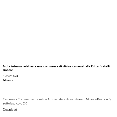
Sfoglia PDF
INGRANDISCI
[Notifica dimissioni del Comm. Alessandro
Sassoli, e nomina delle cariche sociali: On. Sen.
Senatore Borletti a Presi...
Nota interna relativa a una commessa di divise camerali alla Ditta Fratelli
10/6/1932
Bocconi
10/3/1894
Milano
Sfoglia PDF
Camera di Commercio Industria Artigianato e Agricoltura di Milano (Busta 765,
INGRANDISCI
sottofascicolo 2F)
Download
[Notifica cessazione della Filiale di Loreto (Mi)]