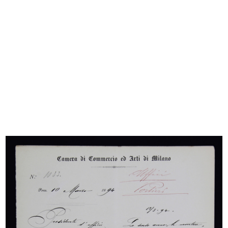
[Notifica approvazione Bilancio al 29/02/1924 e
nomine di Consiglieri e Collegio Sindacale della
S.A. La Rinascente]....
3/6/1924
Sfoglia PDF
INGRANDISCI
Relazioni e Bilancio, VII° Esercizio, 1924-1925
1925
Sfoglia PDF
INGRANDISCI