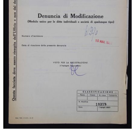
Giuseppe Vismara
[Denuncia di Ditta in nome proprio, a favore di
Ettore Bocconi per la Ditta Fratelli Bocconi]
10/12/1914
INGRANDISCI
[Notifica nomina di Direttore Generale della
Ditta Fratelli Bocconi al Sig. Giuseppe Berruti]
25/4/1916
Sfoglia PDF