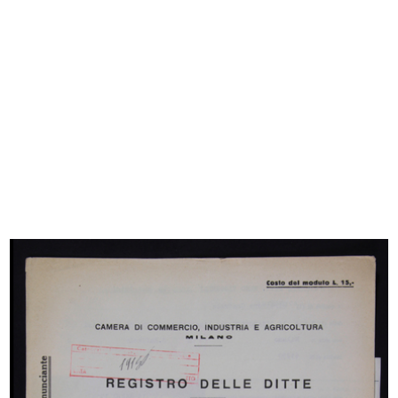
[Notifica Mandato al Sig. Giuseppe Berruti,
nominato Procuratore dal Sig. Ettore Bocconi,
già rappresentante esclusiv...
14/7/1914
Sfoglia PDF
INGRANDISCI
Giuseppe Vismara
[Notifica cessazione della Società fra i
comproprietari Ettore e Ferdinando Bocconi
per decesso di quest'ultimo; con ...
10/11/1914
INGRANDISCI