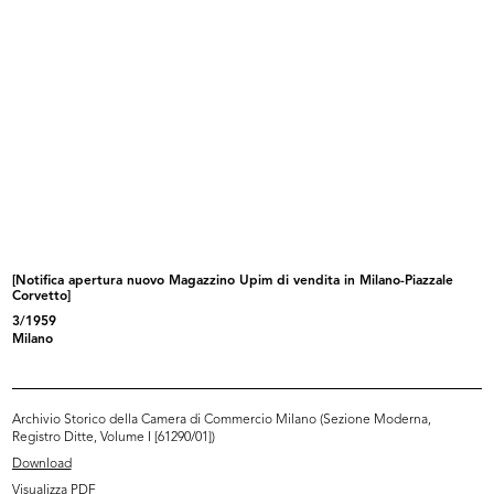
18/3/1919
Sfoglia PDF
INGRANDISCI
[Notifica dimissioni del Sig. Attilio Calabi dalla
carica di Amministratore Delegato e Direttore
Generale della S.A. ...
[Notifica apertura nuovo Magazzino Upim di vendita in Milano-Piazzale
6/5/1919
Corvetto]
3/1959
Milano
Sfoglia PDF
Archivio Storico della Camera di Commercio Milano (Sezione Moderna,
INGRANDISCI
Registro Ditte, Volume I [61290/01])
Download
Visualizza PDF
[Notifica nomina di Direttore Generale della