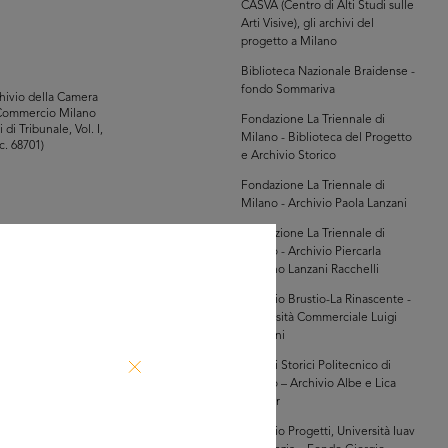
CASVA (Centro di Alti Studi sulle
Arti Visive), gli archivi del
progetto a Milano
Biblioteca Nazionale Braidense -
fondo Sommariva
hivio della Camera
Commercio Milano
Fondazione La Triennale di
i di Tribunale, Vol. I,
Milano - Biblioteca del Progetto
c. 68701)
e Archivio Storico
Fondazione La Triennale di
Milano - Archivio Paola Lanzani
Fondazione La Triennale di
Milano - Archivio Piercarla
glia PDF
Toscano Lanzani Racchelli
GRANDISCI
Archivio Brustio-La Rinascente -
Università Commerciale Luigi
Bocconi
hivio della Camera
Commercio Milano
Archivi Storici Politecnico di
i di Tribunale, Vol. I,
Milano – Archivio Albe e Lica
c. 52694)
Steiner
Archivio Progetti, Università Iuav