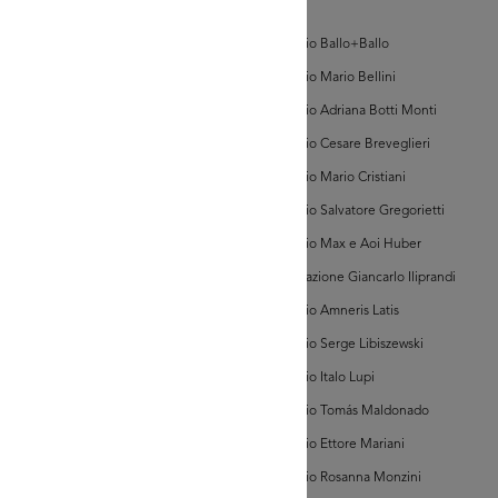
d'Arte
Milano
(Sezione
Archivio Ballo+Ballo
Moderna,
Registro
Archivio Mario Bellini
Ditte,
Volume
Archivio Adriana Botti Monti
GRANDISCI
I
[61290/01])
Archivio Cesare Breveglieri
Download
Archivio Mario Cristiani
hivio della Camera
Commercio Milano
Archivio Salvatore Gregorietti
i di Tribunale, Vol. I,
c. 6300)
Archivio Max e Aoi Huber
Associazione Giancarlo Iliprandi
Archivio Amneris Latis
Archivio Serge Libiszewski
Archivio Italo Lupi
GRANDISCI
Archivio Tomás Maldonado
Archivio Ettore Mariani
hivio della Camera
Commercio Milano
Archivio Rosanna Monzini
i di Tribunale, Vol. I,