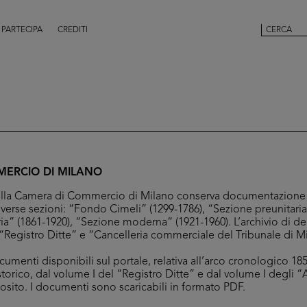
PARTECIPA
CREDITI
ERCIO DI MILANO
 della Camera di Commercio di Milano conserva documentazione 
iverse sezioni: “Fondo Cimeli” (1299-1786), “Sezione preunitaria
ia” (1861-1920), “Sezione moderna” (1921-1960). L’archivio di d
Registro Ditte” e “Cancelleria commerciale del Tribunale di M
umenti disponibili sul portale, relativa all’arco cronologico 1853
storico, dal volume I del “Registro Ditte” e dal volume I degli “
posito. I documenti sono scaricabili in formato PDF.