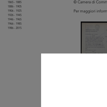
© Camera di Commerci
1865 - 1885
1886 - 1905
1906 - 1925
Per maggiori infor
1926 - 1945
1946 - 1965
1966 - 1985
1986 - 2015