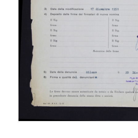
di 
Covini quale Gerente del Magazzino Upim in Milano-Via Ma...
(Att
14/8/1964
Fas
Sfo
IN
Arc
[Notifica conferimento di Mandato al Sig. Claudio Fragiacomo
di 
quale Gerente del Magazzino Upim in Milano-Piazza delle ...
(Att
23/12/1964
Fas
Sfo
IN