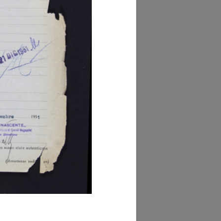
Commercio Milano
i di Tribunale, Vol. I,
c. 63358)
glia PDF
GRANDISCI
hivio della Camera
Commercio Milano
i di Tribunale, Vol. I,
c. 1448)
glia PDF
GRANDISCI