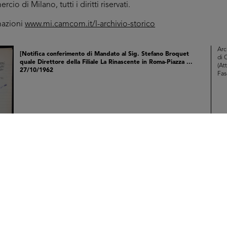
o di Milano, tutti i diritti riservati.
mazioni
www.mi.camcom.it/l-archivio-storico
Arc
[Notifica conferimento di Mandato al Sig. Stefano Broquet
di 
quale Direttore della Filiale La Rinascente in Roma-Piazza ...
(Att
27/10/1962
Fas
Sfo
IN
Arc
[Verbale di Deposito di Bilancio: Verbale di Assemblea del
di 
27/05/1963 con presentazione del Bilancio al 31/01/1963 e ...
(Att
17/6/1963
Fas