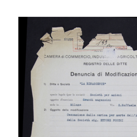
Fas
Sfo
IN
Arc
[Verbale di Deposito di Bilancio: estratto Verbale di
di 
Assemblea del 19/05/1964 con presentazione del Bilancio al
(Att
31/0...
Fas
9/6/1964
Sfo
IN
Arc
[Notifica Revoca e conferimento di Mandato al Sig. Francesco