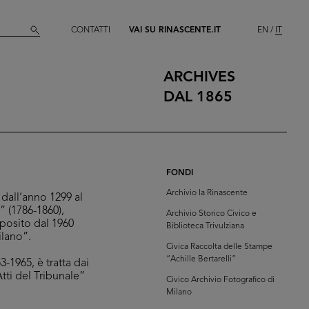
CONTATTI
VAI SU RINASCENTE.IT
EN
IT
ARCHIVES
DAL 1865
FONDI
Archivio la Rinascente
dall’anno 1299 al
” (1786-1860),
Archivio Storico Civico e
eposito dal 1960
Biblioteca Trivulziana
ilano”.
Civica Raccolta delle Stampe
“Achille Bertarelli”
-1965, è tratta dai
Atti del Tribunale”
Civico Archivio Fotografico di
Milano