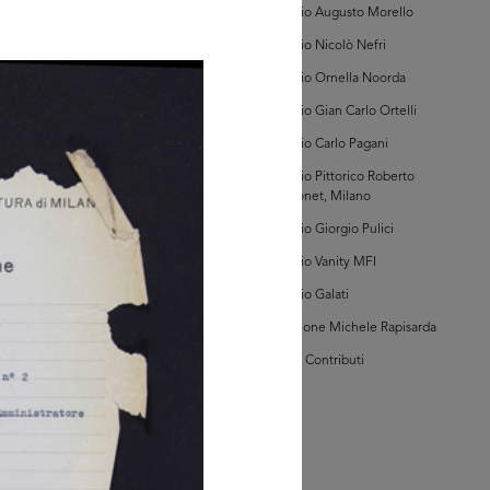
c. 46321)
Archivio Augusto Morello
Archivio Nicolò Nefri
Archivio Ornella Noorda
Archivio Gian Carlo Ortelli
glia PDF
Archivio Carlo Pagani
GRANDISCI
Archivio Pittorico Roberto
Sambonet, Milano
hivio della Camera
Commercio Milano
Archivio Giorgio Pulici
i di Tribunale, Vol. I,
Archivio Vanity MFI
c. 50525)
Archivio Galati
Collezione Michele Rapisarda
I Vostri Contributi
glia PDF
GRANDISCI
hivio della Camera