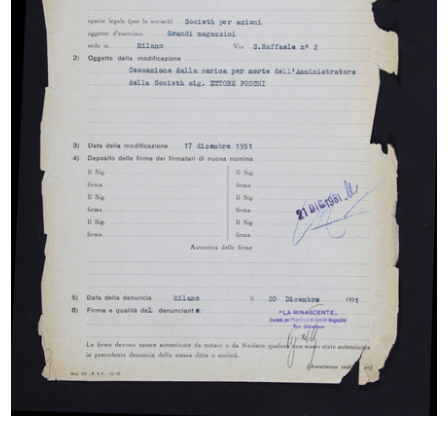
[Notifica assenso dell'Assemblea Speciale degli
Azionisti (azioni di categoria A privilegiate) alla
delibera di modif...
27/12/1960
Sfoglia PDF
INGRANDISCI
[Notifica assenso alla delibera di modifica
dell'art. 5 dello Statuto (Verbale
dell'Assemblea Speciale del 19/12/1960)]
1/1961
Sfoglia PDF