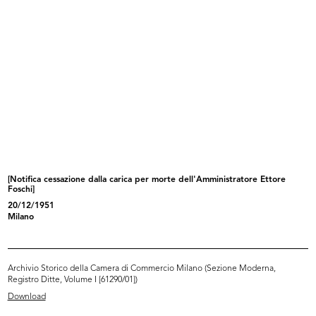
INGRANDISCI
[Verbale di Deposito di Bilancio: Verbale di
Assemblea del 04/05/1962 con presentazione
del Bilancio al 31/01/1962 e ...
[Notifica cessazione dalla carica per morte dell'Amministratore Ettore
17/5/1962
Foschi]
20/12/1951
Milano
Sfoglia PDF
Archivio Storico della Camera di Commercio Milano (Sezione Moderna,
INGRANDISCI
Registro Ditte, Volume I [61290/01])
Download
[Notifica nomina cariche sociali: Dott. Romualdo