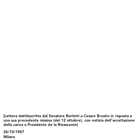
INGRANDISCI
Aldo Borletti
La Rinascente
Lettera agli azionisti
27/9/1967
Articolo di giornale
Sfoglia PDF
INGRANDISCI
Premiazione per anzianità di dipendenti de la
Rinascente
7/10/1967
[Lettera dattiloscritta dal Senatore Borletti a Cesare Brustio in risposta a
una sua precedente missiva (del 12 ottobre), con notizia dell'accettazione
della carica a Presidente de la Rinascente]
26/10/1967
Milano