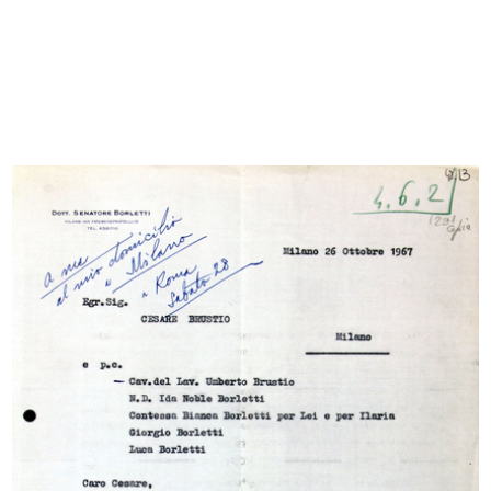
Sfoglia PDF
INGRANDISCI
Premiazione per anzianità di dipendenti de la
Rinascente
3/10/1966
INGRANDISCI
Romualdo "Aldo" Borletti e Cesare Brustio alla
premiazione per anzianità di dipendenti de la
Rinascente
3/10/1966