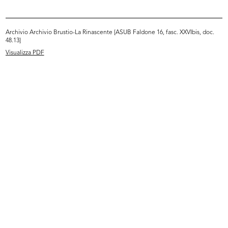
INGRANDISCI
Archivio Archivio Brustio-La Rinascente [ASUB Faldone 16, fasc. XXVIbis, doc.
48.13]
Visualizza PDF
Giorgio e Cesare Brustio alla premiazione per
anzianità di dipendenti de la Rinascente
7/10/1967
INGRANDISCI
Giorgio e Cesare Brustio alla premiazione per
anzianità di dipendenti de la Rinascente
7/10/1967