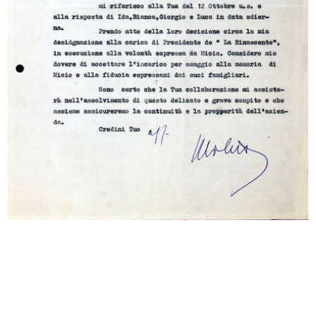
INGRANDISCI
La Standa e i suoi rapporti con la Upim
20/10/1966
Dattiloscritto
Sfoglia PDF
INGRANDISCI
[Lettera dattiloscritta da Aldo Borletti (Micio) a
Cesare Brustio, con notizia degli sviluppi della
situazione aziend...
15/12/1966