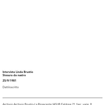
Intervista Linda Brustio
25/9/1981
Dattiloscritto
Sfoglia PDF
INGRANDISCI
Intervista Roberto Sambonet
6/10/1981
Dattiloscritto
Intervista Linda Brustio
Stesura da nastro
25/9/1981
Dattiloscritto
Sfoglia PDF
INGRANDISCI
Archivio Archivio Brustio-La Rinascente [ASUB Faldone 21, fasc. varie_8