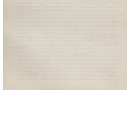
© Archivio Archivio Brustio-La Rinascente, tutti i diritti
riservati.
Tutti i contenuti
Foto Album
Repertorio documentale
Colloquio - intervista con Giovanni Baratti
5/1981
Dattiloscritto
Sfoglia PDF
INGRANDISCI
Intervista Giancarlo Ortelli
1/6/1981
Dattiloscritto