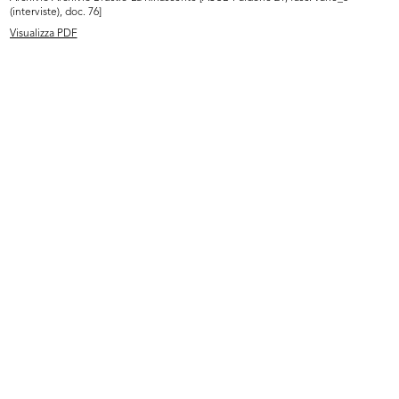
(interviste), doc. 76]
Visualizza PDF
Intervista Serge Libiszewski
26/10/1981
Dattiloscritto
Sfoglia PDF
INGRANDISCI
Intervista Max Huber
6/11/1981
Dattiloscritto
Sfoglia PDF