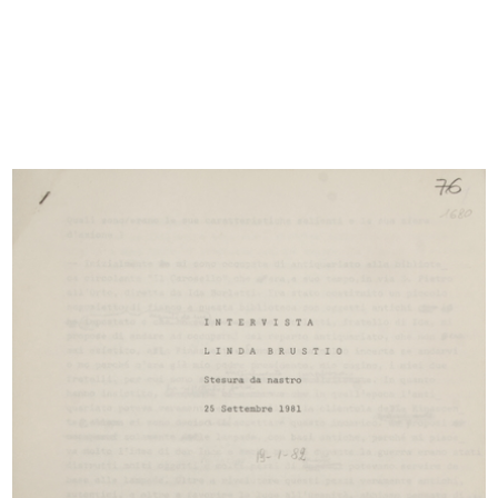
a coinvolgere l’amico fraterno, oltre che cognato, Umberto
Brustio, il quale sarà presto nominato amministratore
delegato. Di qui, la storia di una famiglia che guidò la
crescita del grande magazzino, accompagnandolo all’apice
del suo successo.
L’Archivio Brustio-La Rinascente si compone di un
repertorio documentale e di una raccolta di materiale
fotografico, dei quali si presenta qui una significativa
selezione. Le carte comprendono corrispondenza varia,
pubblicazioni e verbali d’azienda con bilanci, relazioni e
resoconti di viaggi, articoli di giornale.
Si conservano poi album fotografici che testimoniano gli
eventi significativi de la Rinascente, come la mostra
dedicata al Giappone allestita nella sede di Piazza Duomo
nel 1956, o il viaggio di lavoro fatto alla fine del 1948 negli
Stati Uniti d’America; immagini che si accompagnano a
note, disegni e descrizioni dei grandi magazzini visitati in
numerose città. E ancora, fotografie di incontri, riunioni e
assemblee, inaugurazioni e manifestazioni ufficiali di vario
tipo; fra queste, gli scatti che ritraggono la bandiera fatta
realizzare negli anni Cinquanta sul modello della bandiera
americana per celebrare il numero delle filiali aperte.