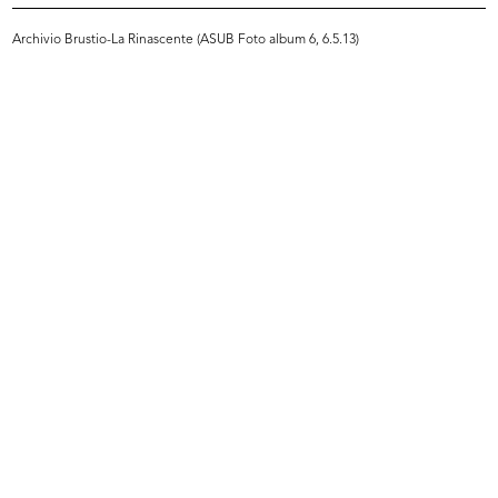
Sfoglia PDF
Archivio Brustio-La Rinascente (ASUB Foto album 6, 6.5.13)
INGRANDISCI
[Discorso per il 25° anniversario de la
Rinascente]
[9/1942]
Copia dattiloscritta
Sfoglia PDF
INGRANDISCI
Il XXV Annuale della Rinascente
Stampa: Rizzoli & C., Milano
1942
Pubblicazione a stampa