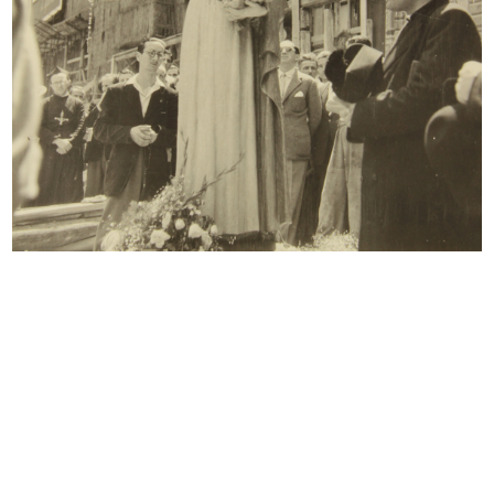
Sfoglia PDF
INGRANDISCI
In Italia falliscono tutti: la liquidazione de "La
Rinascente", in "La Libertà"
15/10/1931
Articolo di giornale
Sfoglia PDF
INGRANDISCI
Ospite gradito, in "L'Intervista di Catania"
5/3/1933
Articolo di giornale