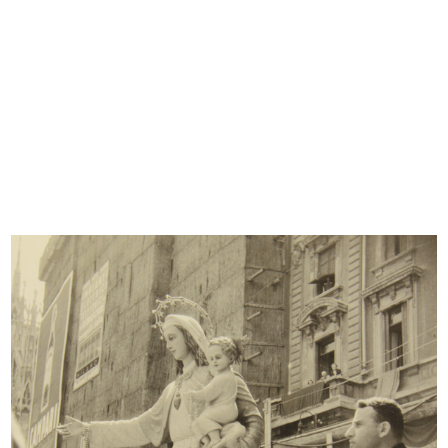
Sfoglia PDF
INGRANDISCI
L'anniversario della Leonhard Tietz
1/1930
INGRANDISCI
Poesia in onore di Umberto Brustio
7/8/1930
Carta manoscritta (sul recto)