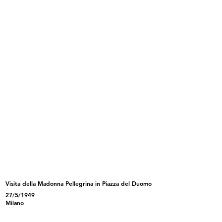
INGRANDISCI
[Lettera dattiloscritta dal Comm. Umberto
Brustio in risposta alla precedente missiva (del
9 dicembre) del Rag. Franc...
17/12/1940
In oggetto, una disamina del lavoro svolto in
passato dal Rag. Monzino presso la Rinascente, in
relazione ai rapporti...
Sfoglia PDF
INGRANDISCI
[Lettera dattiloscritta dal Rag. Franco Monzino
in risposta alla precedente missiva (del 17
dicembre) del Comm. Umber...
28/12/1940
Visita della Madonna Pellegrina in Piazza del Duomo
In oggetto, una disamina del lavoro svolto in
27/5/1949
passato dal Rag. Monzino presso la Rinascente, in
Milano
relazione ai rapporti...