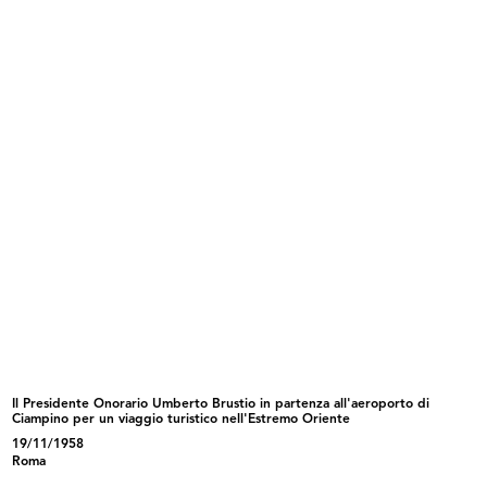
INGRANDISCI
Ricostruzione nuova sede Piazza Duomo
[1948 - 1950]
Album a tre anelli con fogli dattiloscritti
Sfoglia PDF
INGRANDISCI
[Giorgio e Cesare Brustio (al centro) alla
manifestazione per studenti con premiazione
dei "Bravissimi"]
27/9/1951
Il Presidente Onorario Umberto Brustio in partenza all'aeroporto di
Ciampino per un viaggio turistico nell'Estremo Oriente
19/11/1958
Roma