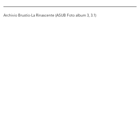
INGRANDISCI
Archivio Brustio-La Rinascente (ASUB Foto album 3, 3.1)
[Dirigenti alla manifestazione per studenti con
premiazione dei "Bravissimi"]
27/9/1951
INGRANDISCI
[Cesare Brustio in arrivo all'aeroporto di
Ciampino]
9/1951