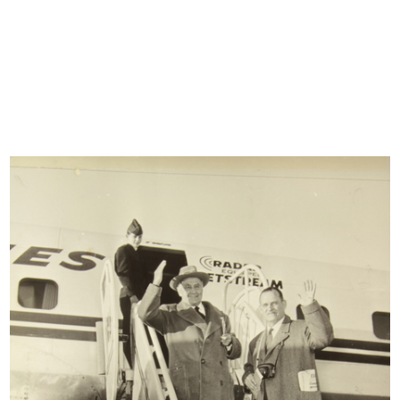
INGRANDISCI
Cesare Brustio (a destra) in visita al cantiere col
Dott. Hans Coenen
9/1950
INGRANDISCI
Lavori di rifacimento della facciata de la
Rinascente in Piazza del Duomo a pochi giorni
dalla sua inaugurazione
7/11/1950