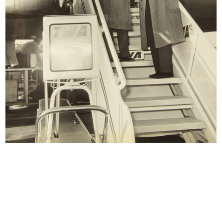
INGRANDISCI
I piano sotterraneo della nuova sede de la
Rinascente in Piazza del Duomo
7/11/1950
INGRANDISCI
Cerimonia precedente l'apertura della sede de
la Rinascente in Piazza del Duomo
3/12/1950